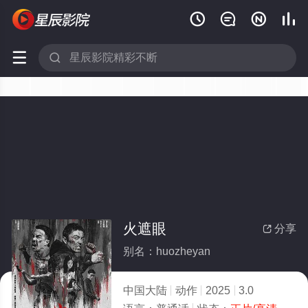






火遮眼
分享

别名：huozheyan
中国大陆
动作
2025
3.0