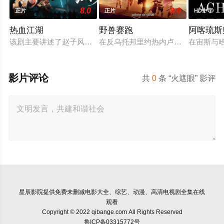
8.0
9.0
正片
正片
HD中字
热血江湖
野兽赛跑
阿喀琉斯
该剧主要讲述了赵子风从小和爷爷在乡下习武，长大后从乡野来
在反乌托邦里约热内卢废墟中，城市
在宙斯与
影片评论
共
0
条 “火遮眼” 影评
星辰影院
提供免费未删减电影大全、综艺、动漫、高清电视剧全集在线
观看
Copyright © 2022 qibange.com All Rights Reserved
鲁ICP备03315772号