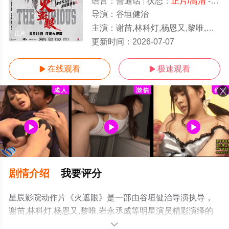
语言：
普通话
状态：
正片/高清
- 免费在线观看
导演：
谷垣健治
主演：
谢苗,林科灯,杨恩又,黎唯,岩永丞威
正片
更新时间：
2026-07-07
在线观看
极速观看


剧情介绍
我要评分
星辰影院动作片《火遮眼》是一部由谷垣健治导演执导，
谢苗,林科灯,杨恩又,黎唯,岩永丞威等明星演员精彩演绎的
中国大陆电影，手机免费观看高清无删减完整版电影大全
