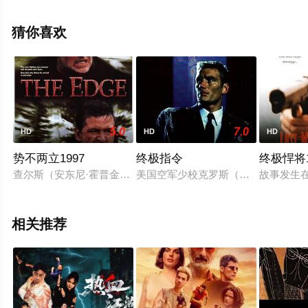
就上星辰电影网，更多剧情信息可移步至豆瓣电影、电视
猫或剧情网等平台了解。
猜你喜欢
5.0
7.0
HD
HD
HD
势不两立1997
终极指令
终极悍将1
查尔斯（安东尼·霍普金斯 Anthony Hopkins 饰）是一
美国空军少校克罗斯（杜夫朗格饰）被
故事发生在
相关推荐