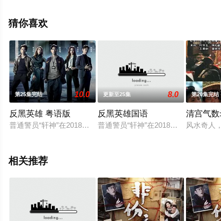
国香港电视剧，大结局剧情已揭晓（1-10全集），手机免
费观看高清无删减完整版电视剧全集就上星辰电影网，热
猜你喜欢
播电视剧提前免费观看，更多剧情信息可移步至豆瓣电视
剧、电视猫或剧情网等平台了解。
10.0
8.0
第25集完结
更新至25集
第20集完结
反黑英雄 粤语版
反黑英雄国语
清宫气数
普通警员“轩神”在2018年遭遇了悍匪袭击，导致身为警长的
普通警员“轩神”在2018年遭遇了
风水奇人
相关推荐