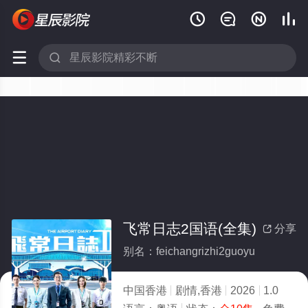






飞常日志2国语(全集)
分享

别名：feichangrizhi2guoyu
中国香港
剧情,香港
2026
1.0