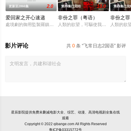
2.0
10.0
更新至2866集
第25集已完结
第25集已完
爱回家之开心速递
非份之罪（粤语）
非份之罪
處境劇的御用監製羅鎮岳已經準備開拍新一套處境劇，暫定叫《
人類的欲望，可驅使我們超越自我，
人類的欲
影片评论
共
0
条 “飞常日志2国语” 影评
星辰影院
提供免费未删减电影大全、综艺、动漫、高清电视剧全集在线
观看
Copyright © 2022 qibange.com All Rights Reserved
鲁ICP备03315772号