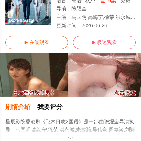
语言：
粤语
状态：
全10集
- 免费在线观看
导演：
陈耀全
主演：
马国明,高海宁,徐荣,洪永城,朱敏瀚,吴伟豪,周嘉洛,刘颖镟,钟柔美,郭柏妍,张驰豪,黄婧灵
1-10全集/大结局
更新时间：
2026-06-26
在线观看
极速观看


剧情介绍
我要评分
星辰影院香港剧《飞常日志2国语》是一部由陈耀全导演执
导，马国明,高海宁,徐荣,洪永城,朱敏瀚,吴伟豪,周嘉洛,刘颖
镟,钟柔美,郭柏妍,张驰豪,黄婧灵等明星演员精彩演绎的中
