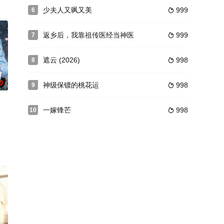
少夫人又飒又美
999
6

返乡后，我靠祖传医经当神医
999
7

遮云 (2026)
998
8

0
神级保镖的桃花运
998
9

一嫁锋芒
998
10
