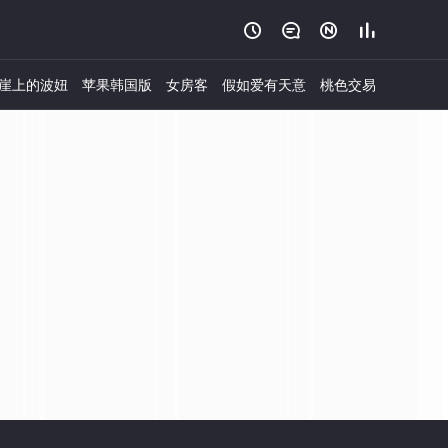




崖上的波妞
苹果韩国版
女房客
假如爱有天意
桃色交易