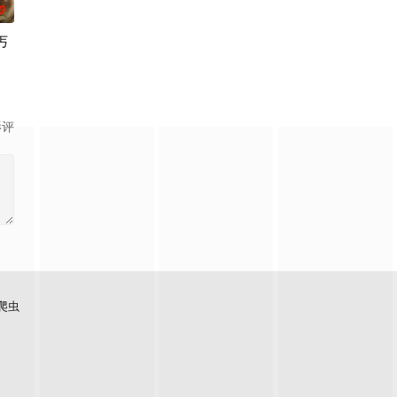
0
丐
影评
爬虫