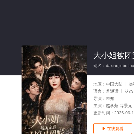
大小姐被团
别名：daxiaojiebeitua
地区：
中国大陆
类
语言：
普通话
状态
导演：
未知
主演：
赵学茹,薛景元
更新时间：
2026-06-
在线观看
