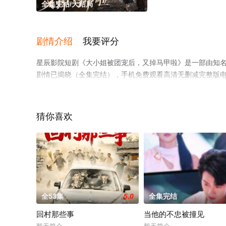
全集完结/大结局
剧情介绍
我要评分
星辰影院短剧《大小姐被团宠后，又掉马甲啦》是一部由知名
剧情已揭晓（全集完结），手机免费观看高清无删减完整版
至豆瓣电视剧、电视猫或剧情网等平台了解。
猜你喜欢
全53集
5.0
全集完结
回村那些事
当他的不忠被撞见