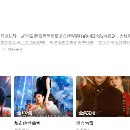
导演执导，赵学茹,薛景元等明星演员精彩演绎的中国大陆电视剧，大结
电视剧全集就上星辰电影网，热播电视剧提前免费观看，更多剧情信息可
展开全部

4.0
全102集
7.0
全集完结
4.
都市绝世仙帝
恨血为盟