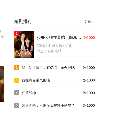
短剧排行
更多

局
1
移步
少夫人她在装乖（顾总，太太她在装乖）
1000

2026 / 中国大陆 / 短剧
状态：全集完结
我，乱世帮主，有亿点小弟合理吧
1000
2

我在商界乘风破浪
1000
3

狂兽战神
1000
4

0
苦追无果，不追后我被锁小黑屋了
1000
5
