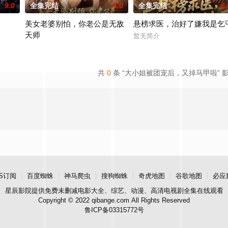
9.0
全集完结
1.0
全集完结
6.
美女老婆别怕，你老公是无敌
悬榜求医，治好了嫌我是乞
天师
暂无简介
暂无简介
共
0
条 “大小姐被团宠后，又掉马甲啦” 
S订阅
百度蜘蛛
神马爬虫
搜狗蜘蛛
奇虎地图
谷歌地图
必应
星辰影院
提供免费未删减电影大全、综艺、动漫、高清电视剧全集在线观看
Copyright © 2022 qibange.com All Rights Reserved
鲁ICP备03315772号