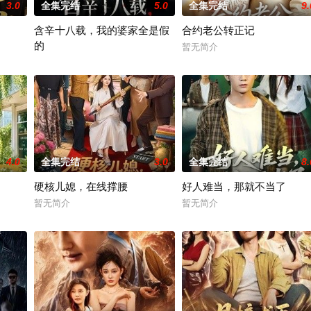
3.0
全集完结
5.0
全集完结
9.
含辛十八载，我的婆家全是假
合约老公转正记
的
暂无简介
暂无简介
4.0
全集完结
3.0
全集完结
8.
硬核儿媳，在线撑腰
好人难当，那就不当了
暂无简介
暂无简介