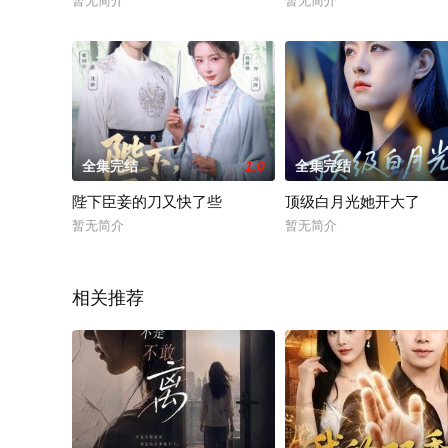
暂无简介
暂无简介
全集完结
1.0
全集完结
陛下臣妾的刀又快了些
顶级白月光她开大了
暂无简介
暂无简介
相关推荐