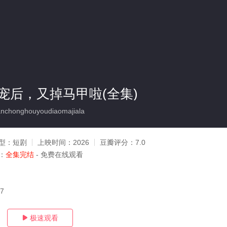
宠后，又掉马甲啦(全集)
nchonghouyoudiaomajiala
型：
短剧
上映时间：
2026
豆瓣评分：
7.0
：
全集完结
- 免费在线观看
17
极速观看
