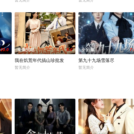
暂无简介
暂无简介
10.0
全集完结
5.0
全51集
7.
我在饥荒年代搞山珍批发
第九十九场雪落尽
暂无简介
暂无简介