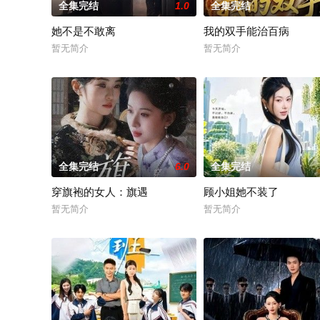
全集完结
1.0
全集完结
她不是不敢离
我的双手能治百病
暂无简介
暂无简介
全集完结
6.0
全集完结
穿旗袍的女人：旗遇
顾小姐她不装了
暂无简介
暂无简介