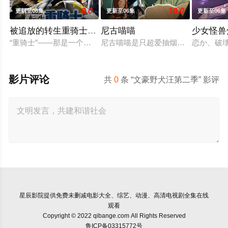
9.0
10.0
更新至06集
更新至06集
更新至06集
被追放的转生重骑士用游戏知识开无双
尼古喵喵
少女怪兽
“重骑士”——那是一个以防御为主，吸引敌人攻击以保护队友的
尼古喵喵是只超爱抽烟的废物兽人！ 
恋か、破
影片评论
共
0
条 “文豪野犬汪第二季” 影评
星辰影院
提供免费未删减电影大全、综艺、动漫、高清电视剧全集在线
观看
Copyright © 2022 qibange.com All Rights Reserved
鲁ICP备03315772号