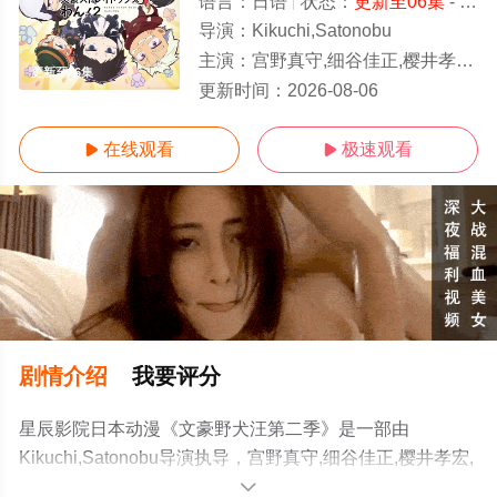
语言：
日语
状态：
更新至06集
- 免费在线观看
导演：
Kikuchi,Satonobu
主演：
宫野真守,细谷佳正,樱井孝宏,诸星堇,石田彰,子安武人,森川智之,福山润,梶裕贵,花泽香菜,大塚明夫,小野贤章,植田佳奈,小市真
更新至06集
更新时间：
2026-08-06
在线观看
极速观看


剧情介绍
我要评分
星辰影院日本动漫《文豪野犬汪第二季》是一部由
Kikuchi,Satonobu导演执导，宫野真守,细谷佳正,樱井孝宏,
诸星堇,石田彰,子安武人,森川智之,福山润,梶裕贵,花泽香菜,
