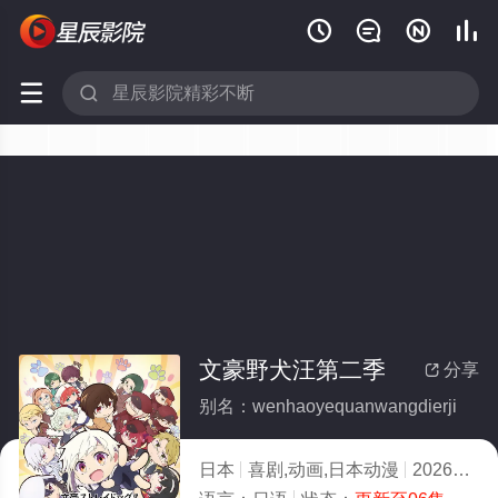






文豪野犬汪第二季
分享

别名：wenhaoyequanwangdierji
日本
喜剧,动画,日本动漫
2026
5.0