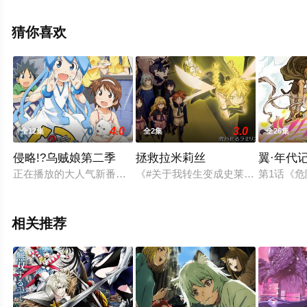
大塚明夫,小野贤章,植田佳奈,小市真琴,谷山纪章,草尾毅,阿
座上洋平,千叶翔也,林勇,上村祐翔等明星演员精彩演绎的日
猜你喜欢
本动漫，手机免费观看高清无删减完整版动漫全集就上星
辰电影网，更多剧情信息可移步至豆瓣动漫、电视猫或剧
情网等平台了解。
4.0
3.0
全12集
全2集
全26集
侵略!?乌贼娘第二季
拯救拉米莉丝
翼·年代
正在播放的大人气新番动画「侵略!乌贼娘」马上就将完结了。近
《#关于我转生变成史莱姆这档事#》
第1话《危
相关推荐