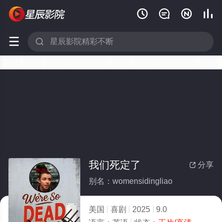






我们死定了
分享

别名：womensidingliao
美国
喜剧
2025
9.0