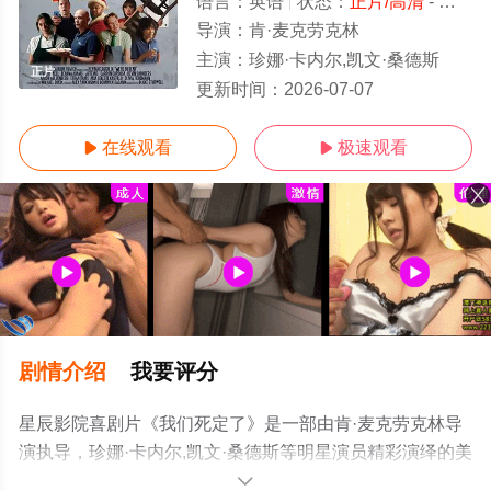
语言：
英语
状态：
正片/高清
- 免费在线观看
导演：
肯·麦克劳克林
主演：
珍娜·卡内尔,凯文·桑德斯
正片
更新时间：
2026-07-07
在线观看
极速观看


剧情介绍
我要评分
星辰影院喜剧片《我们死定了》是一部由肯·麦克劳克林导
演执导，珍娜·卡内尔,凯文·桑德斯等明星演员精彩演绎的美
国电影，手机免费观看高清无删减完整版电影大全就上星
