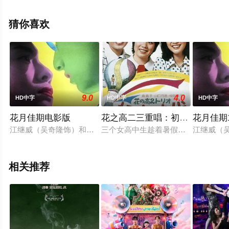
辰电影网，更多剧情信息可移步至豆瓣电影、电视猫或剧
情网等平台了解。
猜你喜欢
9.0
4.0
HD中字
HD中字
HD中字
花月佳期电影版
花之高二三重唱：初恋时代
花月佳期1
江继威（吴奇隆饰）和洪欣欣（杨采妮饰）同在七夕节去月老庙
三个女高中生趁着暑假去东京探望当
江继威（
相关推荐