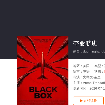
夺命航班
别名：duominghangb
地区：
美国
类型：
语言：
英语
状态：
导演：
史蒂文·奎里
主演：
Anton,Trendafi
更新时间：
2026-07-
在线观看
