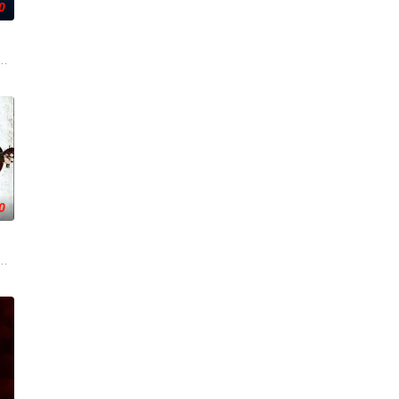
0
身体，也持续点
咬着目标一路追杀而来。为了护住身世成谜的表亲，
迦的喜悦被一股令人发寒的疑惧笼罩——她对新生儿产生了不为人知的猜疑，而
，计划在碧蓝海域中体验刺激的鲨鱼笼潜水，同时享受奢靡的派对狂欢。然而
0
父特洛伊突然现身，邀请她前往自家偏远农场共进晚
人全员离奇失踪，杳无踪迹。这就是他们留下的真实录像。
节的旅行中，四个朋友同意在一个废弃的酒馆过夜，在那里他们被一个不死杀