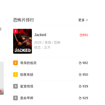
恐怖片排行
更多

看
1
Jacked
991

2025 / 美国 / 恐怖
状态：正片
母亲的低语
982
2

惊夜有囍
950
3

鲨笼绝境
939
4

0
悬命琴师
929
5
