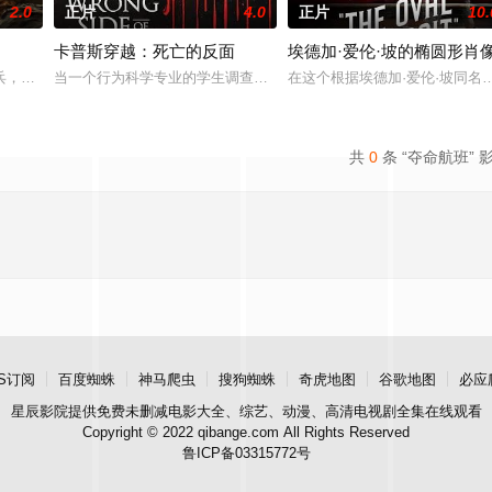
2.0
正片
4.0
正片
10.
卡普斯穿越：死亡的反面
埃德加·爱伦·坡的椭圆形肖
冒险，慕名报名了名为 “恶魔之口” 的偏远洞穴潜水游览。此前的反常风暴
兵，遭到人工智能控制政权的追捕，他必须战胜精英刺客、机械士兵和被腐化的
当一个行为科学专业的学生调查卡普斯十字路口的谋杀案时，她发现
在这个根据埃德加·爱伦·坡同
共
0
条 “夺命航班” 
S订阅
百度蜘蛛
神马爬虫
搜狗蜘蛛
奇虎地图
谷歌地图
必应
星辰影院
提供免费未删减电影大全、综艺、动漫、高清电视剧全集在线观看
Copyright © 2022 qibange.com All Rights Reserved
鲁ICP备03315772号