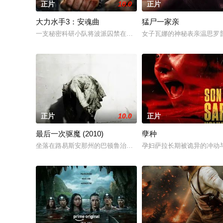
正片
10.0
正片
大力水手3：安魂曲
猛尸一家亲
一支秘密科研小队将波派囚禁在地下军事基地，试图驯化并利用
女子瓦娜的神秘表亲温思罗
正片
10.0
正片
最后一次驱魔 (2010)
孽种
坐落在路易斯安那州的巴顿鲁治郡，生活着一个名叫柯登·马可斯（帕特里
孕妇萨拉长期被诡异的冲动