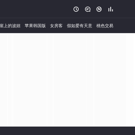




崖上的波妞
苹果韩国版
女房客
假如爱有天意
桃色交易