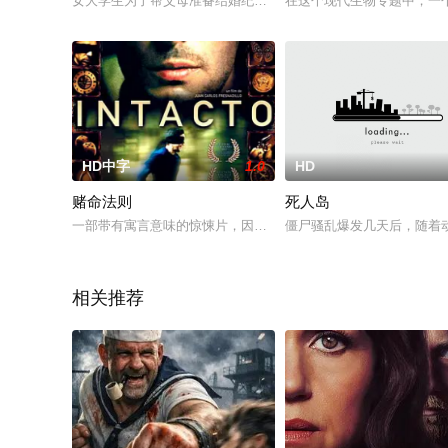
女大学生为了帮父母准备结婚纪念日的礼物，女大学生上野夏美（
在这个现代生物专题中，一个
HD中字
1.0
HD
赌命法则
死人岛
一部带有寓言意味的惊悚片，因为一场生死游戏，四个人的命运
僵尸骚乱爆发几天后，随着
相关推荐