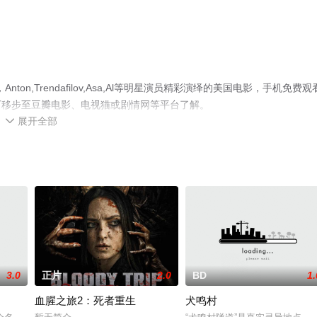
,Trendafilov,Asa,Al等明星演员精彩演绎的美国电影，手机免费观
可移步至豆瓣电影、电视猫或剧情网等平台了解。
展开全部

3.0
正片
2.0
BD
1.
血腥之旅2：死者重生
犬鸣村