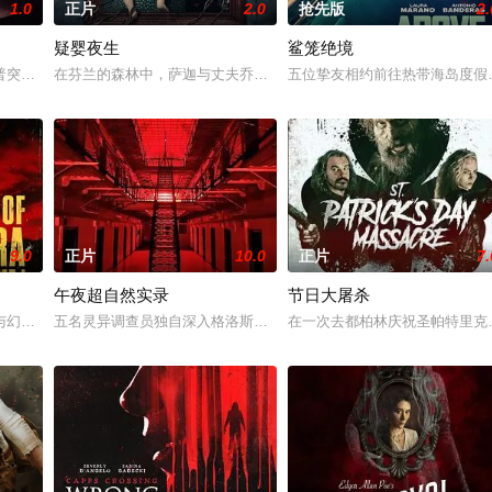
1.0
正片
2.0
抢先版
2.
疑婴夜生
鲨笼绝境
他的超人类力量，将其打造成杀伤力极强的军事武器。残酷的实验不断压榨他的
普突然仓皇登门，身后还跟着一个来自异界的危险实体，对方如同附骨之疽，死
在芬兰的森林中，萨迦与丈夫乔恩迎来了为人父母的新篇章。然而萨
五位挚友相约前往热带海岛度假
9.0
正片
10.0
正片
7.
午夜超自然实录
节日大屠杀
克·法比安 Patrick Fabian 饰）的年轻牧师，他自幼跟随父亲学
与幻觉纠缠，预产期早已过去，腹中的孩子却迟迟没有降生。失联已久的孩子生
五名灵异调查员独自深入格洛斯特监狱，开展禁地灵异探查。当夜五
在一次去都柏林庆祝圣帕特里克