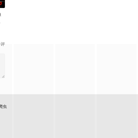
0
像
将海洋生物
机器，才能阻止人工智能系统完全控制美国。
自己被困在一张扭曲的谎言网里，周围是当地的护林员和他的儿子。
名经典作品改编的哥特式鬼故事中，一位神秘的店主、一位有抱负的年轻艺术家
影评
爬虫