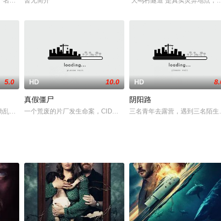
佐津川爱美 饰）拜托好友仓桥有里（山本美月 饰）帮忙将结婚录影带刻录成D
名为“Grimcutty”的恐怖网络表情包在镇上所有的父母中激起了恐慌，他们
暂无简介
“犬鸣村隧道”是真实灵异地点
5.0
HD
10.0
HD
8.
真假僵尸
阴阳路
就此交错。不论是注定亦或巧合，他们的人生都因这场游戏而改变。这场惊悚游
动乱加剧，社会秩序瓦解，一名军官带领手下的一支武装部队开始撤离流亡，希
一个荒废的片厂发生命案，CID何强带着助手江艳，来到片厂查案，
三名青年去露营，遇到三名陌生