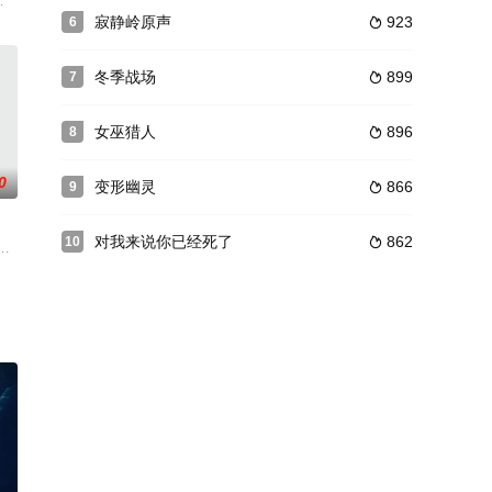
VD光盘。
相信这让他们的孩子伤害了自己和他人。当
，位于日本九州岛福冈县宫若市，被称为日本最凶险灵异之地。当地因为要兴建
寂静岭原声
923
6

冬季战场
899
7

女巫猎人
896
8

0
变形幽灵
866
9

对我来说你已经死了
862
10

戏已经展开，所
望找到一片没有僵尸的新乐土。
在查案的过程中，不仅将凶手陈有财夫妇抓获，并揭露了荒废了的片厂一段极其
女子便一起大讲鬼故事，Kent自认大胆，提议到附近坟场炒墓碑上死人的资料