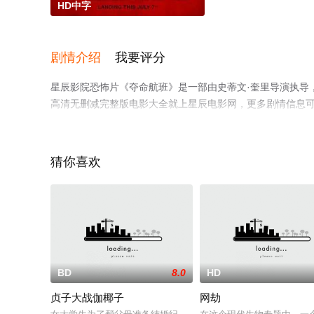
HD中字
剧情介绍
我要评分
星辰影院恐怖片《夺命航班》是一部由史蒂文·奎里导演执导，Anton
高清无删减完整版电影大全就上星辰电影网，更多剧情信息
猜你喜欢
BD
8.0
HD
贞子大战伽椰子
网劫