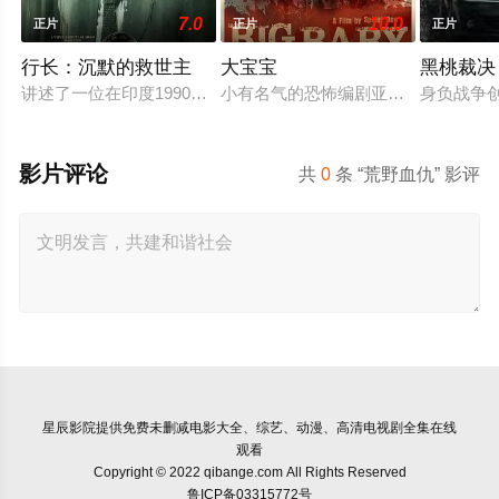
7.0
10.0
正片
正片
正片
行长：沉默的救世主
大宝宝
黑桃裁决
讲述了一位在印度1990年代经济危机期间被任命为央行行长的
小有名气的恐怖编剧亚当·刘易斯正
身负战争
影片评论
共
0
条 “荒野血仇” 影评
星辰影院
提供免费未删减电影大全、综艺、动漫、高清电视剧全集在线
观看
Copyright © 2022 qibange.com All Rights Reserved
鲁ICP备03315772号