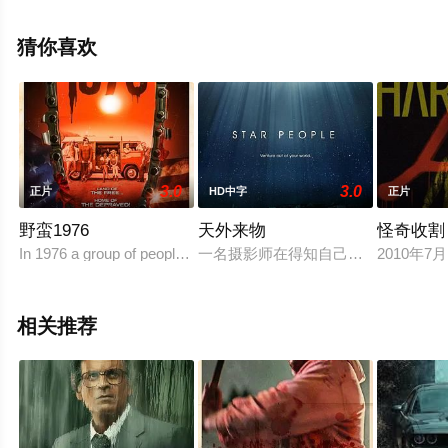
就上星辰电影网，更多剧情信息可移步至豆瓣电影、电视
猫或剧情网等平台了解。
猜你喜欢
3.0
3.0
正片
HD中字
正片
野蛮1976
天外来物
怪奇收割
In 1976 a group of people in the desert for a photo shoot stumble 
一名摄影师在得知自己童年时期目击
2010
相关推荐