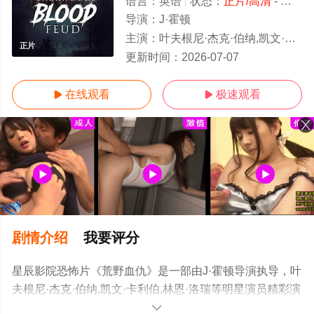
语言：
英语
状态：
正片/高清
- 免费在线观看
导演：
J·霍顿
主演：
叶夫根尼·杰克·伯纳,凯文·卡利伯,林恩·洛​​瑞
正片
更新时间：
2026-07-07
在线观看
极速观看


剧情介绍
我要评分
星辰影院恐怖片《荒野血仇》是一部由J·霍顿导演执导，叶
夫根尼·杰克·伯纳,凯文·卡利伯,林恩·洛​​瑞等明星演员精彩演
绎的美国电影，手机免费观看高清无删减完整版电影大全
