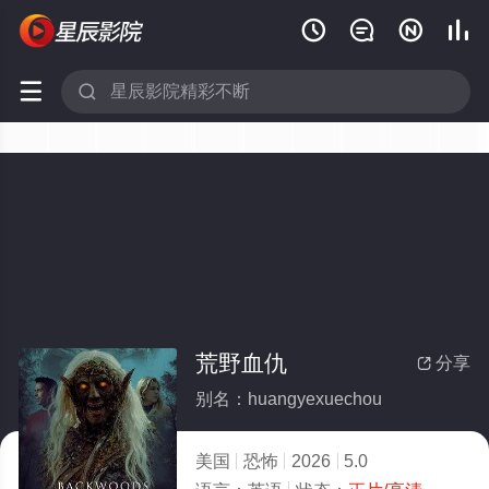






荒野血仇
分享

别名：huangyexuechou
美国
恐怖
2026
5.0