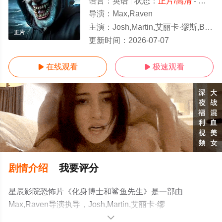
语言：
英语
状态：
正片/高清
- 免费在线观看
导演：
Max,Raven
主演：
Josh,Martin,艾丽卡·缪斯,Bret,McCormick
正片
更新时间：
2026-07-07
在线观看
极速观看


剧情介绍
我要评分
星辰影院恐怖片《化身博士和鲨鱼先生》是一部由
Max,Raven导演执导，Josh,Martin,艾丽卡·缪
斯,Bret,McCormick等明星演员精彩演绎的美国电影，手机
