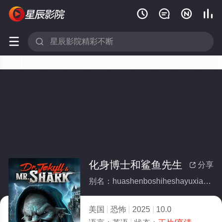






化身博士和鲨鱼先生
分享

别名：huashenboshiheshayuxiansheng
美国
恐怖
2025
10.0