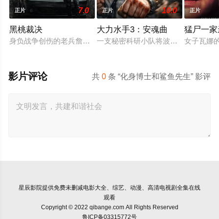
7.0
10.0
正片
正片
正片
黑桃裁决
大力水手3：安魂曲
猛尸一家
身负战争创伤的老兵詹姆斯·毕肖普警探，正努力回归正常生活
一支秘密科研小队将波派囚禁在地下
女子瓦娜
影片评论
共
0
条 “化身博士和鲨鱼先生” 影评
星辰影院
提供免费未删减电影大全、综艺、动漫、高清电视剧全集在线
观看
Copyright © 2022 qibange.com All Rights Reserved
鲁ICP备03315772号