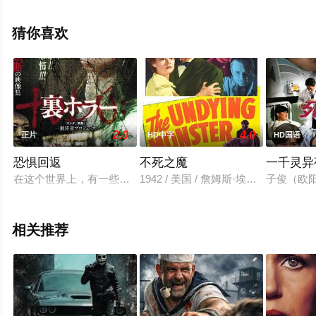
免费观看高清无删减完整版电影大全就上星辰电影网，更
多剧情信息可移步至豆瓣电影、电视猫或剧情网等平台了
猜你喜欢
解。
2.0
4.0
正片
HD中字
HD国语
恐惧回返
不死之魔
一千灵异
在这个世界上，有一些封存的影像是永远无法再见到的。我们将向
1942 / 美国 / 詹姆斯·埃利森,希瑟·
子俊（欧
相关推荐