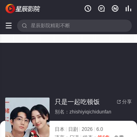






只是一起吃顿饭
分享

别名：zhishiyiqichidunfan
日本
日剧
2026
6.0