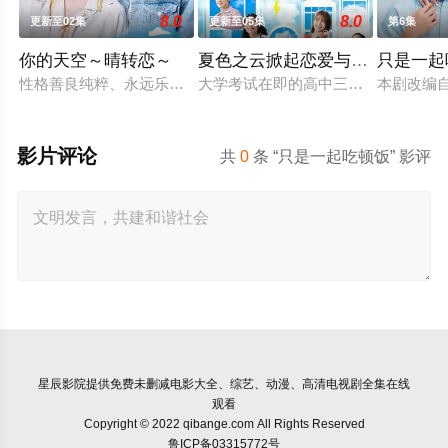
8.0
8.0
更新至02集
更新至05集
第6集
你的天空～晴转恋～
夏色之云掀起恋爱与风暴
只是一起
性格善良纯粹、永远乐观开朗的阳光少年舟濑阳向（福田步汰 饰
大学考试在即的高中三年级生武宫夏
本剧改编
影片评论
共
0
条 “只是一起吃顿饭” 影评
星辰影院
提供免费未删减电影大全、综艺、动漫、高清电视剧全集在线
观看
Copyright © 2022 qibange.com All Rights Reserved
鲁ICP备03315772号