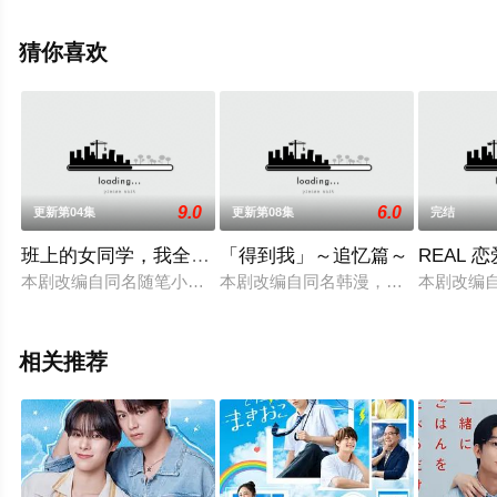
辰电影网，热播电视剧提前免费观看，更多剧情信息可移
步至豆瓣电视剧、电视猫或剧情网等平台了解。
猜你喜欢
9.0
6.0
更新第04集
更新第08集
完结
班上的女同学，我全部都喜欢
「得到我」～追忆篇～
REAL 
本剧改编自同名随笔小说，讲述了37岁的枝松胫男立志成为小说
本剧改编自同名韩漫，讲述了作为创
本剧改编
相关推荐