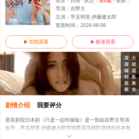
语言：
日语
状态：
第6集
- 免费在线观看
导演：
吉野主
主演：
早见明里,伊藤健太郎
第6集
更新时间：
2026-08-09
在线观看
极速观看


剧情介绍
我要评分
星辰影院日本剧《只是一起吃顿饭》是一部由吉野主导演
执导，早见明里,伊藤健太郎等明星演员精彩演绎的日本电
视剧，手机免费观看高清无删减完整版电视剧全集就上星
