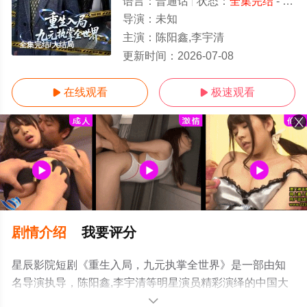
语言：
普通话
状态：
全集完结
- 免费在线观看
导演：
未知
主演：
陈阳鑫,李宇清
全集完结/大结局
更新时间：
2026-07-08
在线观看
极速观看


剧情介绍
我要评分
星辰影院短剧《重生入局，九元执掌全世界》是一部由知
名导演执导，陈阳鑫,李宇清等明星演员精彩演绎的中国大
陆电视剧，大结局剧情已揭晓（全集完结），手机免费观
