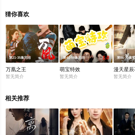
看高清无删减完整版电视剧全集就上星辰电影网，热播电
视剧提前免费观看，更多剧情信息可移步至豆瓣电视剧、
猜你喜欢
电视猫或剧情网等平台了解。
6.0
1.0
第21-35集完结
第41-50集完结
第61-70集
万凰之王
萌宝特效
漫天星辰
暂无简介
暂无简介
暂无简介
相关推荐