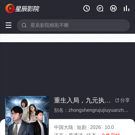






重生入局，九元执掌全世界(全集)
分享

别名：zhongshengrujujiuyuanzhizhangquanshijie
中国大陆
短剧
2026
10.0