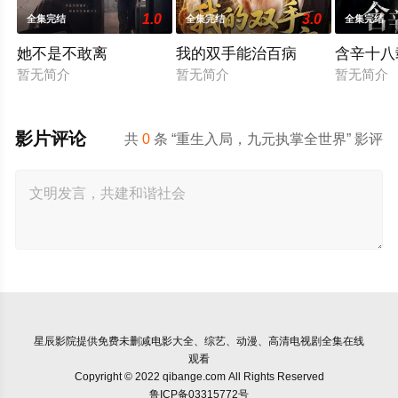
1.0
3.0
全集完结
全集完结
全集完结
她不是不敢离
我的双手能治百病
含辛十八
暂无简介
暂无简介
暂无简介
影片评论
共
0
条 “重生入局，九元执掌全世界” 影评
星辰影院
提供免费未删减电影大全、综艺、动漫、高清电视剧全集在线
观看
Copyright © 2022 qibange.com All Rights Reserved
鲁ICP备03315772号