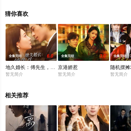
高清无删减完整版电视剧全集就上星辰电影网，热播电视
剧提前免费观看，更多剧情信息可移步至豆瓣电视剧、电
猜你喜欢
视猫或剧情网等平台了解。
6.0
3.0
全集完结
全集完结
全集完结
地久婚长：傅先生，余婚多指教
京港娇惹
随机摆摊
暂无简介
暂无简介
暂无简介
相关推荐