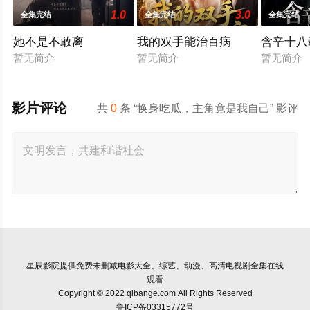
1.0
3.0
全集完结
全集完结
全集完结
她不是不敢离
我的双手能治百病
含辛十八
暂无简介
暂无简介
暂无简介
影片评论
共
0
条 “换身吃瓜，主角竟是我自己” 影评
星辰影院
提供免费未删减电影大全、综艺、动漫、高清电视剧全集在线
观看
Copyright © 2022 qibange.com All Rights Reserved
鲁ICP备03315772号