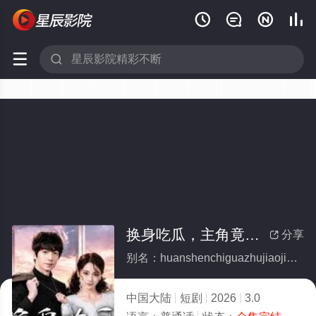






换身吃瓜，主角竟是我自己(全集)
分享

别名：huanshenchiguazhujiaojingshiwoziji
中国大陆
短剧
2026
3.0