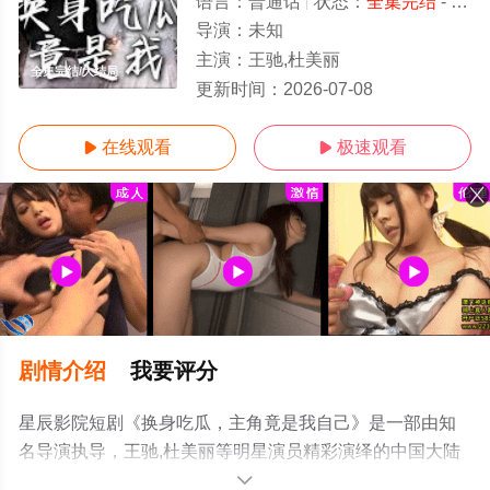
语言：
普通话
状态：
全集完结
- 免费在线观看
导演：
未知
主演：
王驰,杜美丽
全集完结/大结局
更新时间：
2026-07-08
在线观看
极速观看


剧情介绍
我要评分
星辰影院短剧《换身吃瓜，主角竟是我自己》是一部由知
名导演执导，王驰,杜美丽等明星演员精彩演绎的中国大陆
电视剧，大结局剧情已揭晓（全集完结），手机免费观看
