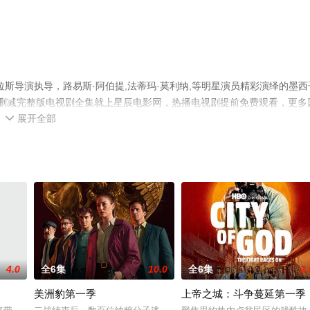
斯导演执导，路易斯·阿伯提,法蒂玛·莫利纳,等明星演员精彩演绎的墨西
删减完整版电视剧全集就上星辰电影网，热播电视剧提前免费观看，更多
展开全部

4.0
全6集
10.0
全6集
2.
美洲豹第一季
上帝之城：斗争蔓延第一季