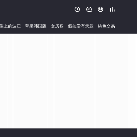




崖上的波妞
苹果韩国版
女房客
假如爱有天意
桃色交易