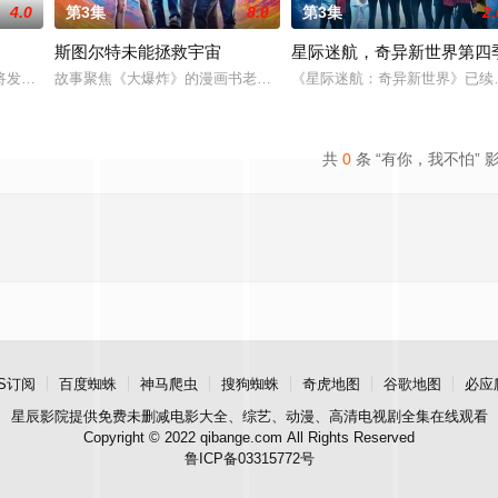
4.0
第3集
8.0
第3集
2.
斯图尔特未能拯救宇宙
星际迷航，奇异新世界第四
上平静生活。然而，当地接连发生游客离奇死亡事件，他不得不重拾侦探本能，
生在柏林，时间是前一季的两年半之后，CarrieMathison不再是情报员
故事聚焦《大爆炸》的漫画书老板斯图尔特·布鲁姆，他弄坏了一个谢尔
《星际迷航：奇异新世界》已续
共
0
条 “有你，我不怕” 
S订阅
百度蜘蛛
神马爬虫
搜狗蜘蛛
奇虎地图
谷歌地图
必应
星辰影院
提供免费未删减电影大全、综艺、动漫、高清电视剧全集在线观看
Copyright © 2022 qibange.com All Rights Reserved
鲁ICP备03315772号