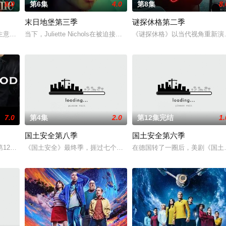
8.0
第6集
4.0
第8集
8.
末日地堡第三季
谜探休格第二季
生意：引诱男人暴露他们的不忠行为。她们最新的客户安娜与她忠诚的丈夫过着
当下，Juliette Nichols在被迫接受“净化”后幸存下来，但记
《谜探休格》以当代视角重新演
7.0
第4集
2.0
第12集完结
1.
国土安全第八季
国土安全第六季
季将于4月6日在Acorn TV开播。这一季的后续六集将于周一至5月11日播出。随
《国土安全》最终季，捱过七个多月俄罗斯残酷监禁的卡丽·马瑟森日
在德国转了一圈后，美剧《国土安全