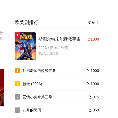
欧美剧排行
更多

哥
1
剧
斯图尔特未能拯救宇宙
1000

2026 / 美国 / 欧美
状态：第3集
处男老师的超级任务
1000
2

骄傲 (2026)
1000
3

爱情小狗牵第三季
975
4

0
八月的两周
959
5
