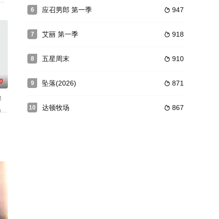
一流的喜剧演员，他们身着相应时代的服装，感怀
位大屠杀幸存者加入特务行列，要向这些纳粹讨回公道。
事，“魔鬼也会叹息着转身的地方”。这部新的剧集继续由电影版导演费尔南多·
应召男郎 第一季
947
6

艾丽 第一季
918
7

五星周末
910
8

0
坠落(2026)
871
9

季
达顿牧场
867
10

和Helen而言。两人的生活步入了新阶
g person, only to be later framed for