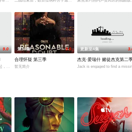
罗斯将带来全新的喜剧剧集《历史名人吐槽会》，该剧集每集时长半小时，汇集了
二战结束后，数百位纳粹分子逃至西班牙躲藏。到了1960年代，某
聚焦里约热内卢贫民区的残酷故
9.0
第10集
9.0
更新至4集
3.
季
合理怀疑 第三季
杰克·爱瑞什 赌徒杰克第二
leclasswhois
讲起，第二次世界大战即将到来，镇上的居民都将面临各种变化，特别是对James
暂无简介
Jack is engaged to find a missin