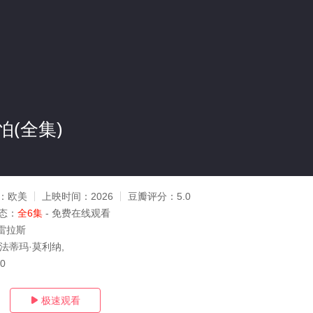
(全集)
：
欧美
上映时间：
2026
豆瓣评分：
5.0
态：
全6集
- 免费在线观看
雷拉斯
法蒂玛·莫利纳,
10
极速观看
