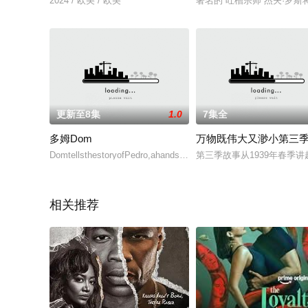
2024 / 欧美 / 欧美
著名的“吐槽宗师”杰夫·
更新至8集
1.0
7集全
多姆Dom
万物既伟大又渺小第三
DomtellsthestoryofPedro,ahandsomeboyfromRiodeJaneiro’smidd
第三季故事从1939年春季
相关推荐