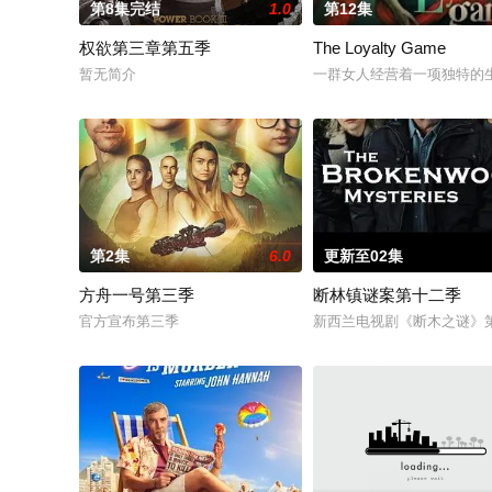
第8集完结
1.0
第12集
权欲第三章第五季
The Loyalty Game
暂无简介
一群女人经营着一项独特的
第2集
6.0
更新至02集
方舟一号第三季
断林镇谜案第十二季
官方宣布第三季
新西兰电视剧《断木之谜》第12