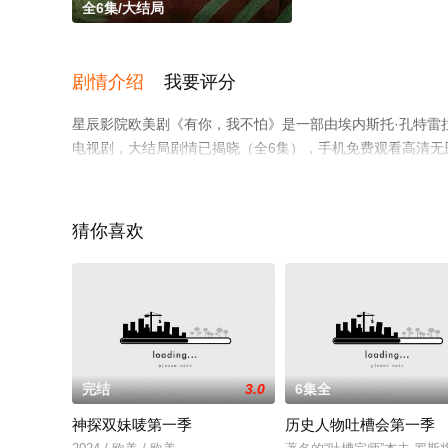
全6集/大结局
剧情介绍
我要评分
星辰影院欧美剧《有你，我不怕》是一部由埃内斯托·孔特雷拉
电视剧，大结局剧情已揭晓（全6集），手机免费观看高清无
情信息可移步至豆瓣电视剧、电视猫或剧情网等平台了解。
猜你喜欢
完结
3.0
6集全
神探双妹唛第一季
历史人物吐槽会第一季