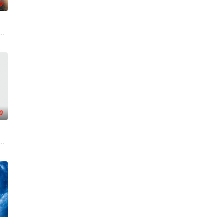
0
看似完美的生活——直到疑虑开始在她心中滋生。随
忆却已丧失，而地堡正从叛乱中恢复，并面临着新的危险威胁。过去，记者H
绎了文学、电影和电视史上最受欢迎且意义重大的题材之一——私家侦探故事
0
着Brokenwood的谋杀
渐康复，但其相关记忆仍旧支离破碎，这对索尔·贝伦森而言是个问题。作为美
》第六季的故事将回到美国纽约，在近日举行的TCA冬季会议上，播出单位Showt