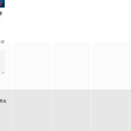
0
季
与一位热衷真实
，而是为一家私营安保企业工作。新一季
顿和莱纳德制造的设备，意外导致了多元宇宙的世界末日，他必须与女友Deni
订第四季。
影评
爬虫