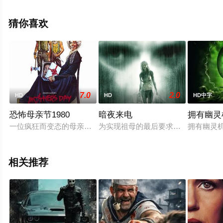
洁西·梅·李,奥利弗·费尔普斯,丽塔·塔欣厄姆,西诺薇·卡尔森,
玛格丽特·诺兰,安德鲁·比克内尔,迈克尔·吉普森,卡西厄斯·
猜你喜欢
纳尔逊,丽贝卡·哈罗德,乔什·扎雷,科林·梅斯,尼克·欧文福特
等明星演员精彩演绎的英国电影，手机免费观看高清无删
减完整版电影大全就上星辰电影网，更多剧情信息可移步
至豆瓣电影、电视猫或剧情网等平台了解。
7.0
2.0
HD
HD
HD中字
恐怖母亲节1980
暗夜来电
拥有幽灵
一位疯狂而变态的母亲，带领着他的两个儿子回到原来的住所，
为实现祖母的最后要求，不情愿的卡
拥有幽灵
相关推荐