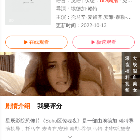
语言：
英语
状态：
BD/高清
- 免费在线观看
导演：
埃德加·赖特
主演：
托马辛·麦肯齐,安雅·泰勒-乔伊,马特·史密斯,黛安娜·里格,特伦斯·斯坦普,莉莎·麦格里利斯,詹姆斯·菲尔浦斯,洁西·梅·李,
BD
更新时间：
2022-10-13
在线观看
极速观看


剧情介绍
我要评分
星辰影院恐怖片《Soho区惊魂夜》是一部由埃德加·赖特导
演执导，托马辛·麦肯齐,安雅·泰勒-乔伊,马特·史密斯,黛安
娜·里格,特伦斯·斯坦普,莉莎·麦格里利斯,詹姆斯·菲尔浦斯,
