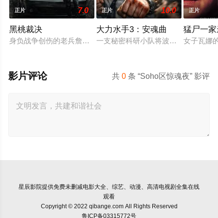
7.0
10.0
正片
正片
正片
黑桃裁决
大力水手3：安魂曲
猛尸一家
身负战争创伤的老兵詹姆斯·毕肖普警探，正努力回归正常生活
一支秘密科研小队将波派囚禁在地下
女子瓦娜
影片评论
共
0
条 “Soho区惊魂夜” 影评
星辰影院
提供免费未删减电影大全、综艺、动漫、高清电视剧全集在线
观看
Copyright © 2022 qibange.com All Rights Reserved
鲁ICP备03315772号