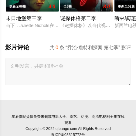
4.0
8.0
更新至06集
全8集
更新至02集
末日地堡第三季
谜探休格第二季
断林镇谜
当下，Juliette Nichols在被迫接受“净化”后幸存下来
《谜探休格》以当代视角重新演绎了
新西兰电视
影片评论
共
0
条 “乔治·詹特利探案 第七季” 影评
星辰影院
提供免费未删减电影大全、综艺、动漫、高清电视剧全集在线
观看
Copyright © 2022 qibange.com All Rights Reserved
鲁ICP备03315772号