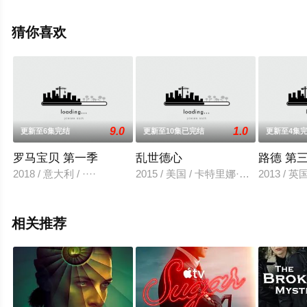
高清无删减完整版电视剧全集就上星辰电影网，热播电视
剧提前免费观看，更多剧情信息可移步至豆瓣电视剧、电
猜你喜欢
视猫或剧情网等平台了解。
9.0
1.0
更新至6集完结
更新至10集已完结
更新至4集
罗马宝贝 第一季
乱世德心
路德 第
2018 / 意大利 / ····
2015 / 美国 / 卡特里娜·宝登林登
2013 /
相关推荐