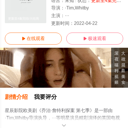
语言：
未知
状态：
更新至4集完结
-
导演：
·Tim,Whitby
主演：
···
更新至4集完结/大结局
更新时间：
2022-04-22
在线观看
极速观看


剧情介绍
我要评分
星辰影院欧美剧《乔治·詹特利探案 第七季》是一部由
·Tim,Whitby导演执导，···等明星演员精彩演绎的英国电视
剧，大结局剧情已揭晓（更新至4集完结），手机免费观看
