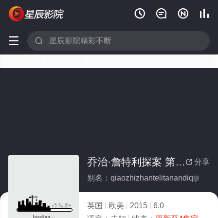






乔治·詹特利探案 第七季(全集)
分享

别名：qiaozhizhantelitanandiqiji
英国
欧美
2015
6.0