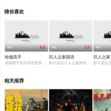
无删减完整版电影大全就上星辰电影网，更多剧情信息可
移步至豆瓣电影、电视猫或剧情网等平台了解。
猜你喜欢
9.0
1.0
HD
HD
HD
呛烟高手
巨人之家国语
巨人之家
美国黑手党头目老普莱摩生命垂危，而此时他昔日的手下——魔术师巴
影片是以主人公盖伊的角度来讲述的
影片是以
相关推荐