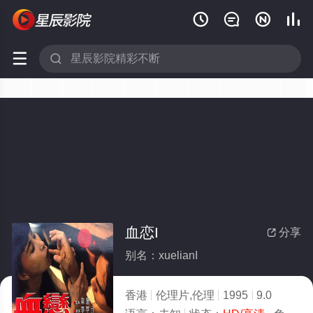






血恋I
分享

别名：xuelianI
香港
伦理片,伦理
1995
9.0