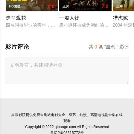
8.0
7.0
HD国语
正片
正片
走马观花
一般人物
猎虎贰
四名同校毕业的青年，怀揣出人头地的梦想，却在大都市屡屡碰
袁小道怀揣成为网红的梦想创作短视
2004
影片评论
共
0
条 “血恋I” 影评
星辰影院
提供免费未删减电影大全、综艺、动漫、高清电视剧全集在线
观看
Copyright © 2022 qibange.com All Rights Reserved
鲁ICP备03315772号