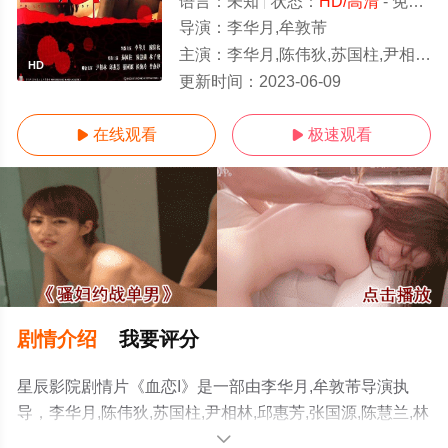
语言：
未知
状态：
HD/高清
- 免费在线观看
导演：
李华月,牟敦芾
主演：
李华月,陈伟狄,苏国柱,尹相林,邱惠芳,张国源,陈慧兰,林于飞
HD
更新时间：
2023-06-09
在线观看
极速观看


剧情介绍
我要评分
星辰影院剧情片《血恋I》是一部由李华月,牟敦芾导演执
导，李华月,陈伟狄,苏国柱,尹相林,邱惠芳,张国源,陈慧兰,林
于飞等明星演员精彩演绎的香港电影，手机免费观看高清
