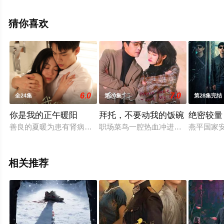
上星辰电影网，热播电视剧提前免费观看，更多剧情信息
可移步至豆瓣电视剧、电视猫或剧情网等平台了解。
猜你喜欢
6.0
7.0
全24集
第20集
第28集完结
你是我的正午暖阳
拜托，不要动我的饭碗
绝密较量
善良的夏暖为患有肾病的继妹在南亚匹配到了肾源，到达后发现
职场菜鸟一腔热血冲进职场，卷入公
燕平国家
相关推荐