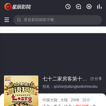






七十二家房客第十五部
分享

别名：qishierjiafangkedishiwubu
中国大陆
大陆
2008
10.0