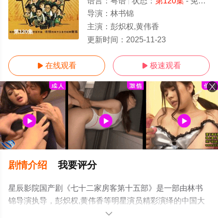
语言：
粤语
状态：
第120集
- 免费在线观看
导演：
林书锦
主演：
彭炽权,黄伟香
第120集
更新时间：
2025-11-23
在线观看
极速观看


剧情介绍
我要评分
星辰影院国产剧《七十二家房客第十五部》是一部由林书
锦导演执导，彭炽权,黄伟香等明星演员精彩演绎的中国大
陆电视剧，手机免费观看高清无删减完整版电视剧全集就
