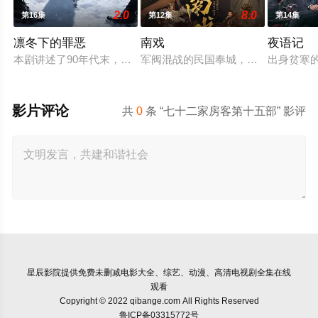
2.0
8.0
第16集
第12集
第14集
凛冬下的罪恶
南戏
夜语记
本剧讲述了90年代末，怒河市刑侦支队在无普及监控、无DNA
军阀混战的民国奉城，玉佛头离奇失
出身贫寒
影片评论
共
0
条 “七十二家房客第十五部” 影评
星辰影院
提供免费未删减电影大全、综艺、动漫、高清电视剧全集在线
观看
Copyright © 2022 qibange.com All Rights Reserved
鲁ICP备03315772号