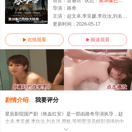
语言：
普通话
状态：
第38集已完结
-
导演：
路奇
主演：
赵文卓,李呈媛,李欣汝,刘名洋,周航,
第38集已完结/大结局
更新时间：
2026-05-17
在线观看
极速观看


剧情介绍
我要评分
星辰影院国产剧《铁血红安》是一部由路奇导演执导，赵
文卓,李呈媛,李欣汝,刘名洋,周航,等明星演员精彩演绎的中
国大陆电视剧，大结局剧情已揭晓（第38集已完结），手
