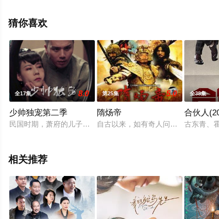
机免费观看高清无删减完整版电视剧全集就上星辰电影
网，热播电视剧提前免费观看，更多剧情信息可移步至豆
猜你喜欢
瓣电视剧、电视猫或剧情网等平台了解。
8.0
5.0
全17集
第25集
全38集
少帅独宠第二季
隋炀帝
合伙人(20
民国时期，萧府的儿子和沈府的大小姐从小就定了娃娃亲，十年
自古以来，如有奇人问世必天降异象
古东青、
相关推荐