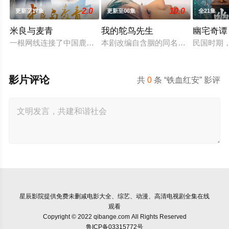
2.0
10.0
更新至17集
更新至06集
全21集
米良与麦青
我的鸵鸟先生
幽宅奇谭
一根网线连接了中国鹿鸣村和英国牛津，麦香通过视频向米良宣
本剧改编自含胭的同名小说，讲述了邻
民国时期
影片评论
共
0
条 “铁血红安” 影评
星辰影院
提供免费未删减电影大全、综艺、动漫、高清电视剧全集在线
观看
Copyright © 2022 qibange.com All Rights Reserved
鲁ICP备03315772号