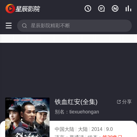






铁血红安(全集)
分享

别名：tiexuehongan
中国大陆
大陆
2014
9.0