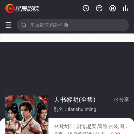






天书黎明(全集)
分享

别名：tianshuliming
中国大陆
剧情,悬疑,冒险,古装,国产