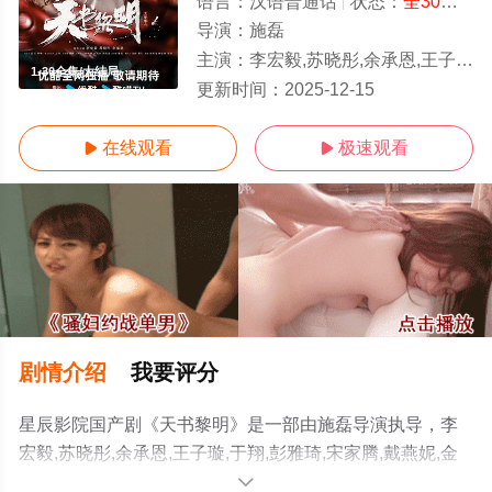
语言：
汉语普通话
状态：
全30集
- 
导演：
施磊
主演：
李宏毅,苏晓彤,余承恩,王子璇,于翔,彭雅琦,宋家腾,戴燕妮,金珈,钱波,高冬平
1-30全集/大结局
更新时间：
2025-12-15
在线观看
极速观看


剧情介绍
我要评分
星辰影院国产剧《天书黎明》是一部由施磊导演执导，李
宏毅,苏晓彤,余承恩,王子璇,于翔,彭雅琦,宋家腾,戴燕妮,金
珈,钱波,高冬平等明星演员精彩演绎的中国大陆电视剧，大
