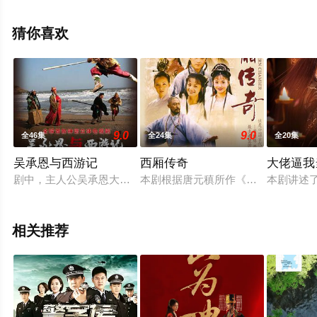
结局剧情已揭晓（1-30全集），手机免费观看高清无删减
完整版电视剧全集就上星辰电影网，热播电视剧提前免费
猜你喜欢
观看，更多剧情信息可移步至豆瓣电视剧、电视猫或剧情
网等平台了解。
9.0
9.0
全46集
全24集
全20集
吴承恩与西游记
西厢传奇
大佬逼我
剧中，主人公吴承恩大智若愚、崇尚公正、风流倜傥、诗文书画
本剧根据唐元稹所作《莺莺传》及元
本剧讲述
相关推荐