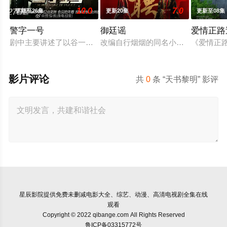
10.0
7.0
更新至26集
更新20集
更新至08集
警字一号
御廷谣
爱情正路
剧中主要讲述了以谷一诚（李 崇霄饰演）为代表的冀北市公安刑
改编自行烟烟的同名小说。孟廷辉，
《爱情正
影片评论
共
0
条 “天书黎明” 影评
星辰影院
提供免费未删减电影大全、综艺、动漫、高清电视剧全集在线
观看
Copyright © 2022 qibange.com All Rights Reserved
鲁ICP备03315772号