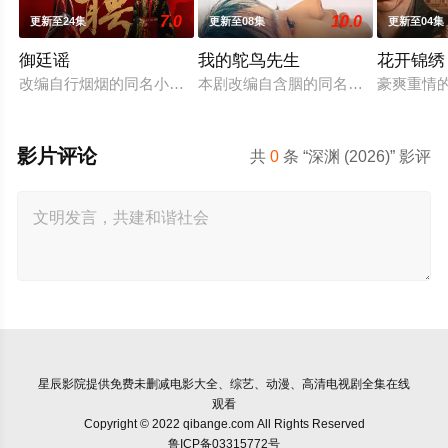
7.0
10.0
更新至24集
更新至08集
更新至04集
御廷谣
我的鸵鸟先生
花开锦绣
改编自行烟烟的同名小说。孟廷辉，大平王朝有史以来个以女子
本剧改编自含胭的同名小说，讲述了邻
豪爽重情
影片评论
共
0
条 “深渊 (2026)” 影评
星辰影院
提供免费未删减电影大全、综艺、动漫、高清电视剧全集在线
观看
Copyright © 2022 qibange.com All Rights Reserved
鲁ICP备03315772号