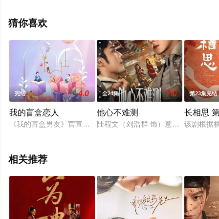
集已完结），手机免费观看高清无删减完整版电视剧全集
就上星辰电影网，热播电视剧提前免费观看，更多剧情信
猜你喜欢
息可移步至豆瓣电视剧、电视猫或剧情网等平台了解。
4.0
7.0
完结
全24集
第23集完结
我的盲盒恋人
他心不难测
长相思 
《我的盲盒男友》官宣开机，该剧由王凯执导，李子璇领衔主演，
陆程文（刘浩群 饰）意外进入小说世
该剧根据
相关推荐