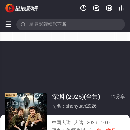






深渊 (2026)(全集)
分享

别名：shenyuan2026
中国大陆
大陆
2026
10.0