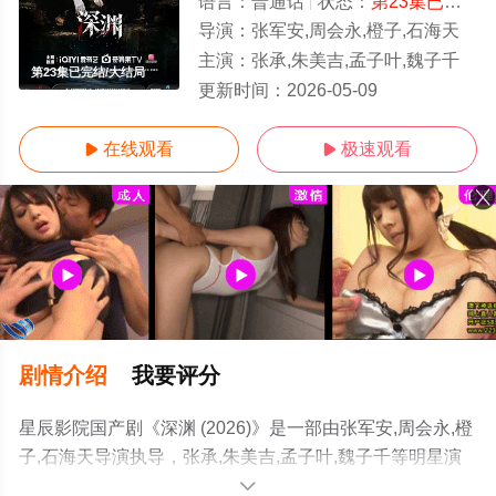
语言：
普通话
状态：
第23集已完结
-
导演：
张军安,周会永,橙子,石海天
主演：
张承,朱美吉,孟子叶,魏子千
第23集已完结/大结局
更新时间：
2026-05-09
在线观看
极速观看


剧情介绍
我要评分
星辰影院国产剧《深渊 (2026)》是一部由张军安,周会永,橙
子,石海天导演执导，张承,朱美吉,孟子叶,魏子千等明星演
员精彩演绎的中国大陆电视剧，大结局剧情已揭晓（第23
