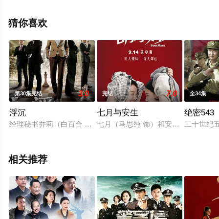
观看高清无删减完整版电视剧全集就上星辰电影网，热播
电视剧提前免费观看，更多剧情信息可移步至豆瓣电视
猜你喜欢
剧、电视猫或剧情网等平台了解。
3.0
7.0
第30集完结
完结
全34集
浮沉
七月与安生
绝密543
经理秘书乔莉（白百合 饰）为了挑战自我准备辞去职务跳槽做
七月（马思纯 饰）和安生（周冬雨 
二十世纪
相关推荐