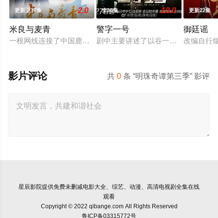
2.0
10.0
更新至17集
全30集
更新22集
米良与麦青
警字一号
御廷谣
一根网线连接了中国鹿鸣村和英国牛津，麦香通过视频向米良宣
剧中主要讲述了以谷一诚（李 崇霄饰
改编自行
影片评论
共
0
条 “明珠奇谭第三季” 影评
星辰影院
提供免费未删减电影大全、综艺、动漫、高清电视剧全集在线
观看
Copyright © 2022 qibange.com All Rights Reserved
鲁ICP备03315772号