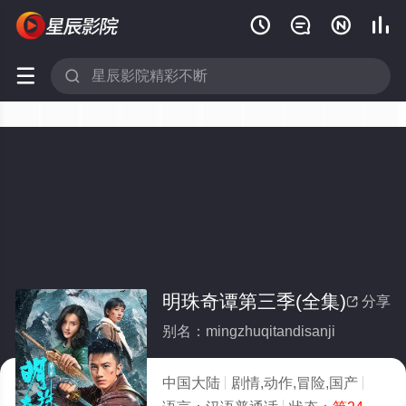






明珠奇谭第三季(全集)
分享

别名：mingzhuqitandisanji
中国大陆
剧情,动作,冒险,国产
2026