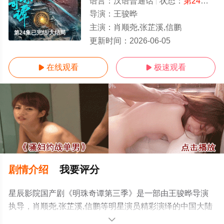
语言：
汉语普通话
状态：
第24集已完结
导演：
王骏晔
主演：
肖顺尧,张芷溪,信鹏
第24集已完结/大结局
更新时间：
2026-06-05
在线观看
极速观看


剧情介绍
我要评分
星辰影院国产剧《明珠奇谭第三季》是一部由王骏晔导演
执导，肖顺尧,张芷溪,信鹏等明星演员精彩演绎的中国大陆
电视剧，大结局剧情已揭晓（第24集已完结），手机免费
