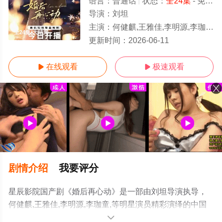
语言：
普通话
状态：
全24集
- 免费在线观看
导演：
刘坦
主演：
何健麒,王雅佳,李明源,李珈童,
全24集/大结局
更新时间：
2026-06-11
在线观看
极速观看


剧情介绍
我要评分
星辰影院国产剧《婚后再心动》是一部由刘坦导演执导，
何健麒,王雅佳,李明源,李珈童,等明星演员精彩演绎的中国
大陆电视剧，大结局剧情已揭晓（全24集），手机免费观
