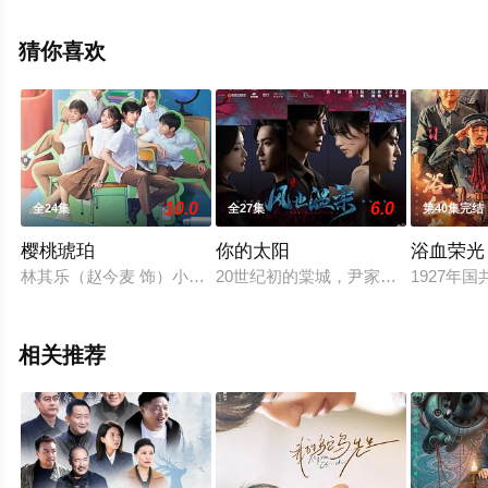
看高清无删减完整版电视剧全集就上星辰电影网，热播电
视剧提前免费观看，更多剧情信息可移步至豆瓣电视剧、
猜你喜欢
电视猫或剧情网等平台了解。
10.0
6.0
全24集
全27集
第40集完结
樱桃琥珀
你的太阳
浴血荣光
林其乐（赵今麦 饰）小名樱桃，在父母的呵护下，与余樵、秦
20世纪初的棠城，尹家和陆家共系
1927
相关推荐