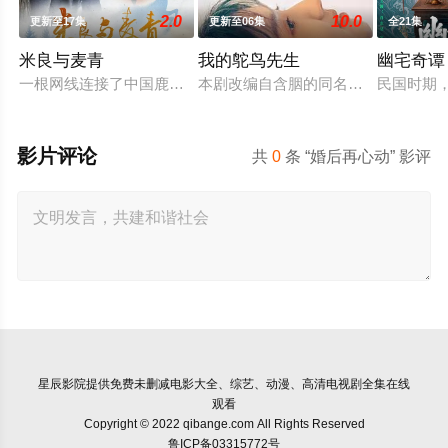
2.0
10.0
更新至17集
更新至06集
全21集
米良与麦青
我的鸵鸟先生
幽宅奇谭
一根网线连接了中国鹿鸣村和英国牛津，麦香通过视频向米良宣
本剧改编自含胭的同名小说，讲述了邻
民国时期
影片评论
共
0
条 “婚后再心动” 影评
星辰影院
提供免费未删减电影大全、综艺、动漫、高清电视剧全集在线
观看
Copyright © 2022 qibange.com All Rights Reserved
鲁ICP备03315772号