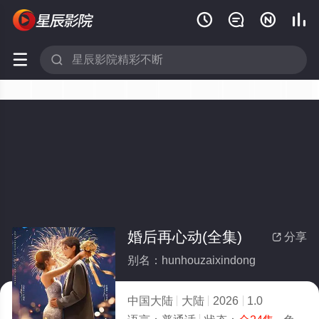






婚后再心动(全集)
分享

别名：hunhouzaixindong
中国大陆
大陆
2026
1.0