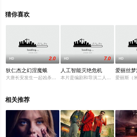
大全就上星辰电影网，更多剧情信息可移步至豆瓣电影、
电视猫或剧情网等平台了解。
猜你喜欢
2.0
7.0
HD
HD
HD
狄仁杰之幻涅魔蛾
人工智能灭绝危机
爱丽丝梦
大唐长安发生一起凶杀案，大食国使节萨罗，在青楼遇害，现场
本片是编剧和导演二人组合Bart Ruspo
爱丽斯（米
相关推荐