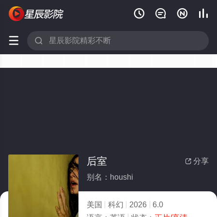






后室
分享

别名：houshi
美国
科幻
2026
6.0