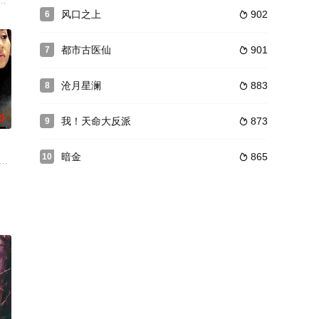
憾，他们决定在
物医学工程在读博士高玉见，与其携手并肩破解困境
总陈金堂，并以炸毁百货大楼相要挟。刑警队长程东带领的重案组紧急出动，调
试某剧组的女一号。到了面试现场，叶影瑶把老板贺少认成了搭戏男演员，一
风口之上
902
6

都市古医仙
901
7

沧月星澜
883
8

0
我！天命大反派
873
9

暗金
865
10

副镇长、优
就是将来要成为一名色彩搭配专家。 在开往北京的
区民警老公安全党愿，惺惺相惜情同弟兄。因姐姐胡芳被流氓强暴，胡广来激愤下
义贪婪的魔爪伸向古老的中华大地，它扶植早已逊位的溥仪为傀儡，在满洲里建立