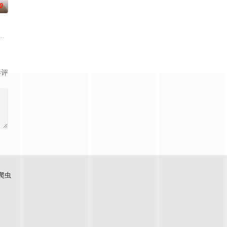
0
手查出诈骗团伙
渴望寻求强国之路。他毅然弃政从商，殚精竭虑，创
婚不结了。鹿鸣村开了锅，村民大骂麦香是叛徒。麦香是婚前体检查出不孕症，
述了邻家女孩庞倩（苏晓彤 饰）与童年时因一场意外落下身体残缺的少年顾铭
影评
爬虫