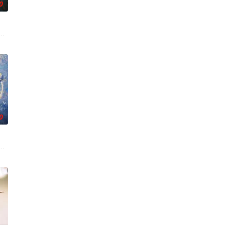
0
用之人”；共享同一具躯体的人格“刮刮乐”
帅许又安与昆曲名伶荣筱楠推向不死不休的对立绝境。而他们不知，对方正是自
人程桉、恩师林晚媚的双重背叛。她从恨意中涅槃重生，借私生女桑落的身份
0
五鬼运财、
破奇案、勇 擒元凶的故事，展现了人民警察的赤
科三元及第入翰林院的奇女子。十年前的她被他从死人堆里救出来，蓬头垢面口
白长大以后，林知夏忽然对他说：“江逾白，我喜欢你，哲学和生物学意义上的