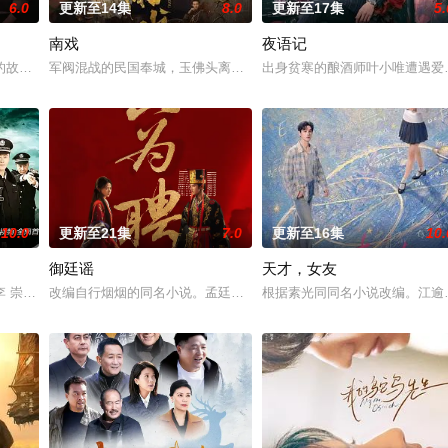
6.0
更新至14集
8.0
更新至17集
5.
南戏
夜语记
故事——用一场精心策划的“夏令营”完成复仇的受害者；临终前与遗憾和解的“无
军阀混战的民国奉城，玉佛头离奇失窃，戏班主横尸戏台，将冷血少
出身贫寒的酿酒师叶小唯遭遇爱
10.0
更新至21集
7.0
更新至16集
10.
御廷谣
天才，女友
房”的阴阳宅，江淮被掳走配“阴婚”。他与女探长穆英搭档，侦破阎王娶亲、
李 崇霄饰演）为代表的冀北市公安刑警用自己 的超凡的智慧与过人的勇气，屡
改编自行烟烟的同名小说。孟廷辉，大平王朝有史以来个以女子进士
根据素光同同名小说改编。江逾