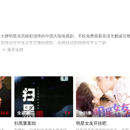
多大牌明星演员精彩演绎的中国大陆电视剧，手机免费观看高清无删减完
多剧情信息可移步至豆瓣电视剧、电视猫或剧情网等平台了解。
展开全部

10.0
全20集
7.0
全23集
2.
扫黑重案组
明星女友开挂吧