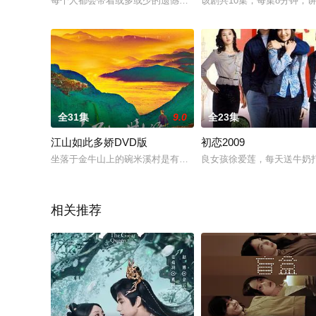
每个人都会带着或多或少的遗憾告别自己的大学时光。他们是四
该剧共10集，每集8分钟
全31集
9.0
全23集
江山如此多娇DVD版
初恋2009
坐落于金牛山上的碗米溪村是有名的贫困村，这里人均耕地不足6
良女孩徐爱莲，每天送牛奶
相关推荐