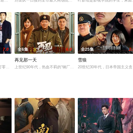
个临近毕业的大学生，每个人都有一个未了的愿望，为了不让自己的大学留下遗
，讲述明朝嘉靖年间，昆山县人士梁辰鱼为父寻药意外穿越到现代昆山，遇到生
刑警队一日接到全市最大商场统一百货报案，声称有人敲诈该公司老
叶影瑶是影视学院的学生，来面
7.0
全6集
6.0
全25集
2.
再见那一天
雪狼
分，自然条件恶劣，交通闭塞，生活水平十分落后。2016年，庸城县坐龙滩镇
打零工，她和姥姥、妹妹相依为命；日子虽然过得清苦但徐爱莲依然有梦想，那
上世纪90年代，热血不羁的“钢厂大院才子”胡广来，跟刚调来的社
20世纪30年代，日本帝国主