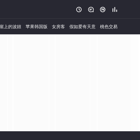




崖上的波妞
苹果韩国版
女房客
假如爱有天意
桃色交易