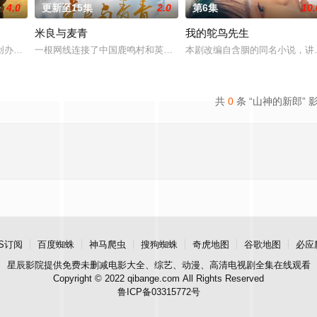
4.0
更新至15集
2.0
第6集
10.
米良与麦青
我的鸵鸟先生
顾炎带自己用程序员身份卧底电诈集团以求查出未婚妻离奇死亡的真相。两人联
创办大生企业，实业报国的故事。甲午战争后，国家蒙羞，张謇虽高中状元，却
一根网线连接了中国鹿鸣村和英国牛津，麦香通过视频向米良宣告：
本剧改编自含胭的同名小说，讲
共
0
条 “山神的新郎” 
S订阅
百度蜘蛛
神马爬虫
搜狗蜘蛛
奇虎地图
谷歌地图
必应
星辰影院
提供免费未删减电影大全、综艺、动漫、高清电视剧全集在线观看
Copyright © 2022 qibange.com All Rights Reserved
鲁ICP备03315772号