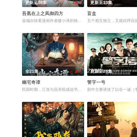
更新至08集
10.0
更新至13集
吾凰在上之凤御四方
盲盒
改编自快看漫画作者嗷小泽的独家连载漫画《吾凰在上》。
五个相互独立，又彼此呼应的
全21集
2.0
更新至28集
幽宅奇谭
警字一号
民国时期，江淮与迅哥组成说书班子，偶遇“白天人住屋，晚上鬼占
剧中主要讲述了以谷一诚（