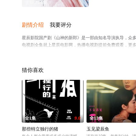
更新至24集
剧情介绍
我要评分
星辰影院国产剧《山神的新郎》是一部由知名导演执导，众
电视剧全集就上星辰电影网，热播电视剧提前免费观看，更
猜你喜欢
全1集
9.0
全13集
那些特立独行的猪
玉见梁辰鱼