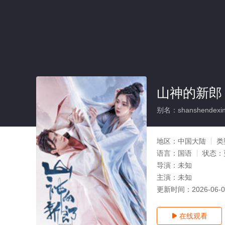
山神的新郎
别名：shanshendexin
地区：
中国大陆
类
语言：
国语
状态：
导演：
未知
主演：
未知
更新时间：
2026-06-
在线观看
