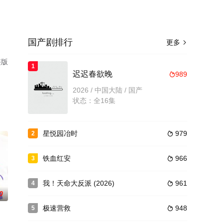
国产剧排行
更多

整版
1
迟迟春欲晚
989

2026 / 中国大陆 / 国产
状态：全16集
星悦园冶时
979
2

铁血红安
966
3

我！天命大反派 (2026)
961
4

0
极速营救
948
5
