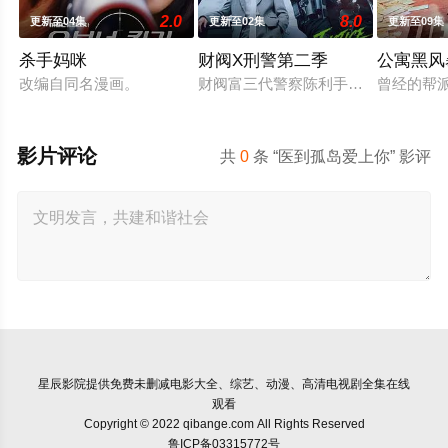
2.0
8.0
更新至04集
更新至02集
更新至09集
杀手妈咪
财阀X刑警第二季
公寓黑风
改编自同名漫画。
财阀富三代警察陈利手（安普贤 饰）
曾经的帮
影片评论
共
0
条 “医到孤岛爱上你” 影评
星辰影院
提供免费未删减电影大全、综艺、动漫、高清电视剧全集在线
观看
Copyright © 2022 qibange.com All Rights Reserved
鲁ICP备03315772号