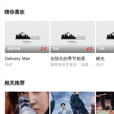
费观看高清无删减完整版电视剧全集就上星辰电影网，热
播电视剧提前免费观看，更多剧情信息可移步至豆瓣电视
猜你喜欢
剧、电视猫或剧情网等平台了解。
2.0
4.0
更新至8集
完结
完结
Delivery Man
在陌生的季节相遇
鳞光
内详
隔离病房罗曼史，温暖地包裹着因新
内详
相关推荐