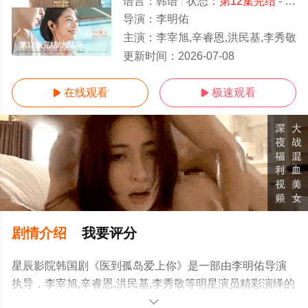
语言：
韩语
状态：
第12集完结
- 免费在线观看
导演：
李明佑
主演：
李宰旭,辛睿恩,洪民基,李秀敬
第12集完结/大结局
更新时间：
2026-07-08
在线观看
极速观看


剧情介绍
我要评分
星辰影院韩国剧《医到孤岛爱上你》是一部由李明佑导演
执导，李宰旭,辛睿恩,洪民基,李秀敬等明星演员精彩演绎的
韩国电视剧，大结局剧情已揭晓（第12集完结），手机免
