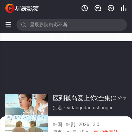






医到孤岛爱上你(全集)
分享

别名：yidaogudaoaishangni
韩国
韩剧
2026
3.0