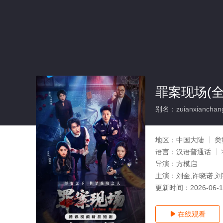
罪案现场(全
别名：zuianxianchan
地区：
中国大陆
类
语言：
汉语普通话
导演：
方模启
主演：
刘金,许晓诺,刘
更新时间：
2026-06-
在线观看
