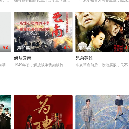
点到次日七点营业的小饭馆，被人称作深夜食堂。食堂的菜单仅有大锅菜、啤酒
，必须在48小时候内寻找到其生身父亲。三年里一直游走在法律边缘的神秘人
拥有超异能的女主角安小童（宣璐饰），因为拥有“天使之 眼”，能
一个从小被誉为商界魔童，酷炫
9.0
第10集
9.0
第36集
3.
解放云南
兄弟英雄
苏文培专注于研制抗癌药物CBM，无暇顾及女儿，尽管继母李云箐竭力照顾…
为潮玩设计师一直是她的梦想。在她前去千圣集团应聘潮玩设计师时却发现，千
1949年初，解放战争势如破竹，全国解放大业指日可待。以蒋介石
辛亥革命前后，政治腐败，民不