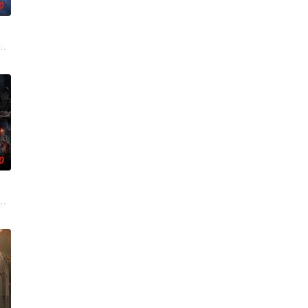
0
深联结。两人
破奇案、勇 擒元凶的故事，展现了人民警察的赤
科三元及第入翰林院的奇女子。十年前的她被他从死人堆里救出来，蓬头垢面口
白长大以后，林知夏忽然对他说：“江逾白，我喜欢你，哲学和生物学意义上的
0
任396旅
渴望寻求强国之路。他毅然弃政从商，殚精竭虑，创
各展所长创办旅行社。他们以当地的特色人文与美食为引，用真诚与创意打动游
馆，本想低调扎纸维生，却因一具流血的新娘纸人卷入了一场跨越十年的惊天