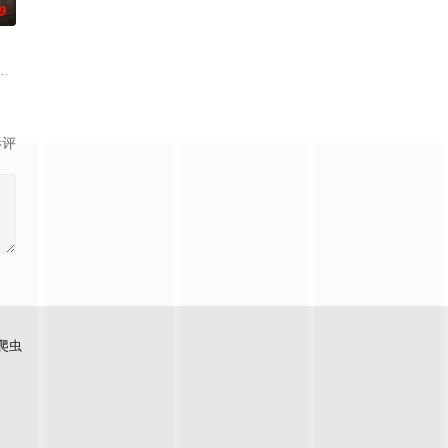
0
难过程。案
复仇的受害者；临终前与遗憾和解的“无用之人”；共享同一具躯体的人格“刮刮乐
奇失窃，戏班主横尸戏台，将冷血少帅许又安与昆曲名伶荣筱楠推向不死不休
影评
爬虫