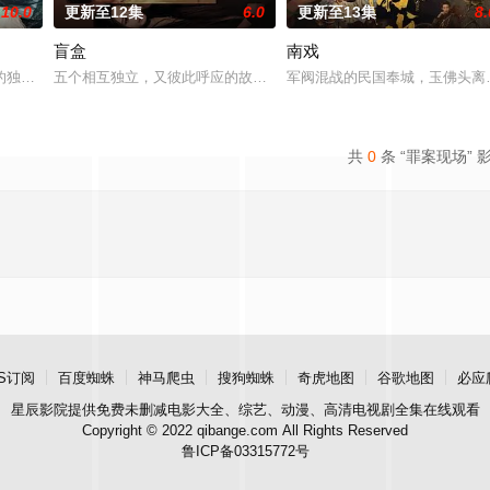
10.0
更新至12集
6.0
更新至13集
8.
盲盒
南戏
鉴定技术的支持下，通过摸排、勘查等传统刑侦手段，接连破获数起重案要案的艰
的独家连载漫画《吾凰在上》。
五个相互独立，又彼此呼应的故事——用一场精心策划的“夏令营”完成
军阀混战的民国奉城，玉佛头离
共
0
条 “罪案现场” 
S订阅
百度蜘蛛
神马爬虫
搜狗蜘蛛
奇虎地图
谷歌地图
必应
星辰影院
提供免费未删减电影大全、综艺、动漫、高清电视剧全集在线观看
Copyright © 2022 qibange.com All Rights Reserved
鲁ICP备03315772号