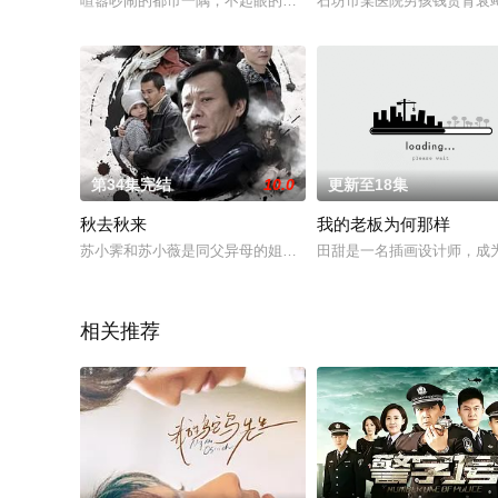
喧嚣吵闹的都市一隅，不起眼的角落里，经营着一家从午夜十二
石坊市某医院男孩钱贵肾衰竭
第34集完结
10.0
更新至18集
秋去秋来
我的老板为何那样
苏小霁和苏小薇是同父异母的姐妹，小薇的妈妈早年病逝，而父亲
田甜是一名插画设计师，成
相关推荐