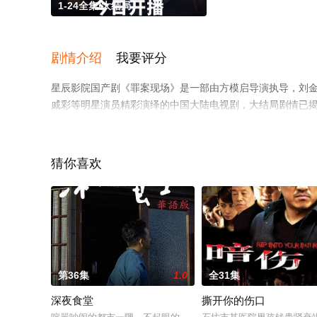
1-24全集/大结局
剧情介绍
我要评分
星辰影院国产剧《罪案现场》是一部由方模启导演执导，刘金,许晓诺,
戚彩等明星演员精彩演绎的中国大陆电视剧，大结局剧情已揭
影网，热播电视剧提前免费观看，更多剧情信息可移步至豆
猜你喜欢
第36集
1.0
全31集
深夜食堂
撕开你的伤口