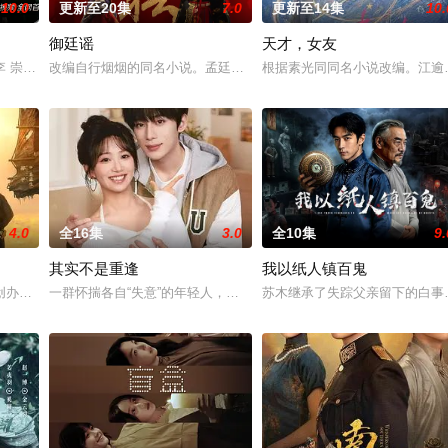
10.0
更新至20集
7.0
更新至14集
10.
御廷谣
天才，女友
与童年时因一场意外落下身体残缺的少年顾铭夕（何洛洛 饰）的成长印记与深
李 崇霄饰演）为代表的冀北市公安刑警用自己 的超凡的智慧与过人的勇气，屡
改编自行烟烟的同名小说。孟廷辉，大平王朝有史以来个以女子进士
根据素光同同名小说改编。江逾
4.0
全16集
3.0
全10集
9.
其实不是重逢
我以纸人镇百鬼
郭子剑因不满演习流于形式，假传指令要求真打实抗，虽引发哗然，却获赏识调
创办大生企业，实业报国的故事。甲午战争后，国家蒙羞，张謇虽高中状元，却
一群怀揣各自“失意”的年轻人，在沿海小城南安相遇相知，他们决心
苏木继承了失踪父亲留下的白事