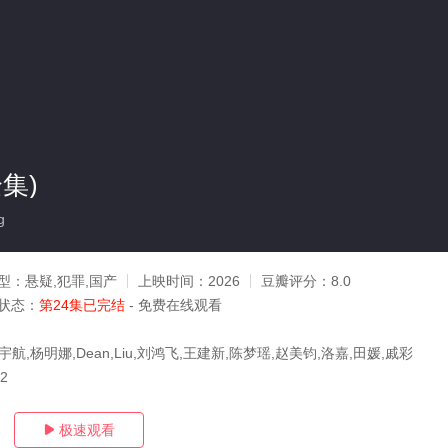
集)
g
型：
悬疑,犯罪,国产
上映时间：
2026
豆瓣评分：
8.0
状态：
第24集已完结
- 免费在线观看
宇航,杨明娜,Dean,Liu,刘鸿飞,王建新,陈梦瑶,赵美钧,洛嘉,田媛,戚彩
12
极速观看
