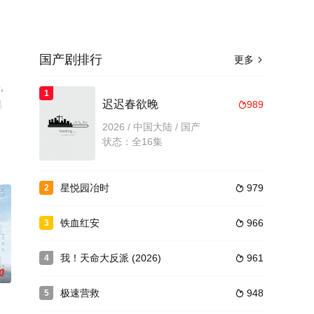
国产剧排行
更多

,
1
电
迟迟春欲晚
989

2026 / 中国大陆 / 国产
状态：全16集
星悦园冶时
979
2

铁血红安
966
3

我！天命大反派 (2026)
961
4

0
极速营救
948
5
