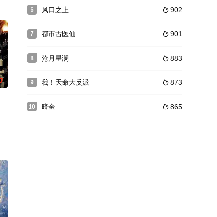
和白酒三样，当
物“龙在天”及前海军陆战队员现市公安刑警郑前
够看到常人看不到的魂灵，以此为契机帮助身份为警察的江一鸣（王羽铮饰）侦破
吊炸天的80后霸总VS一个浑身是戏的00后鬼马女孩。差异巨大的二人，却因
风口之上
902
6

都市古医仙
901
7

沧月星澜
883
8

0
我！天命大反派
873
9

暗金
865
10

…
圣集团的新品潮玩抄袭了她之前的插画作品。田甜几
为首的国民党中央统治集团，妄图利用云南地处边陲等有利条件，把云南建设成
聊生，国家陷入了崩溃的边缘。为挽救民族危亡，寻求救国之路，一代有为青