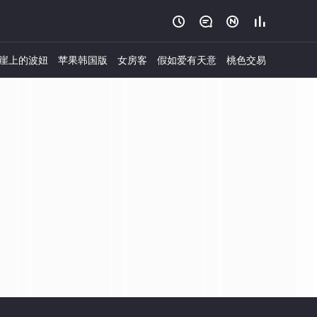




崖上的波妞
苹果韩国版
女房客
假如爱有天意
桃色交易