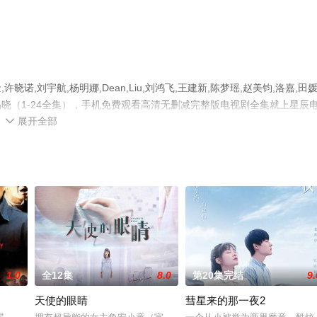
刘宇航,杨明娜,Dean,Liu,刘鸿飞,王建新,陈梦瑶,赵美钧,洛嘉,田媛
晓（1-24全集），手机免费观看高清无删减完整版电视剧全集就上星辰
展开全部
瓣电视剧、电视猫或剧情网等平台了解。

1.0
全12集
8.0
第20集完结
9.
天使的眼睛
彗星来的那一夜2