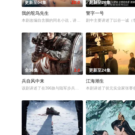
更新至04集
10.0
更新至26集
我的鸵鸟先生
警字一号
本剧改编自含胭的同名小说，讲述了邻家女孩庞倩（苏晓彤 饰）
剧中主要讲述了以谷一诚（
全36集
3.0
更新至24集
兵自风中来
江海潮生
该剧讲述了在396旅与陆军步兵学院联合举办的小型军事演习中，
本剧讲述了状元实业家张謇