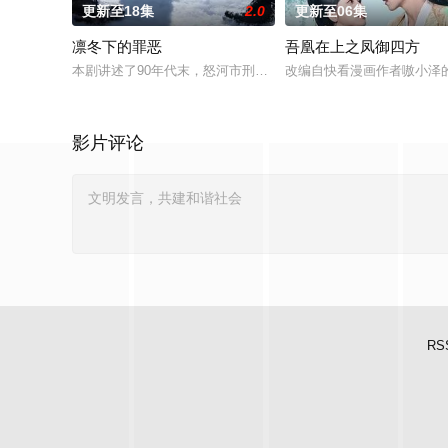
更新至18集
2.0
更新至06集
凛冬下的罪恶
吾凰在上之凤御四方
本剧讲述了90年代末，怒河市刑侦支队在无普及监控、无DNA
改编自快看漫画作者嗷小泽
影片评论
RS