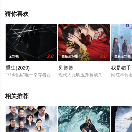
集就上星辰电影网，热播电视剧提前免费观看，更多剧情
信息可移步至豆瓣电视剧、电视猫或剧情网等平台了解。
猜你喜欢
2.0
2.0
全28集
更新至24集
更新至23集
重生(2020)
见卿卿
我是猎手
“714枪案”唯一幸存者西关支队副支队长秦驰，遭遇重创后不断与
现代人元明玉穿越成为随时被刺杀的
网红林竹
相关推荐