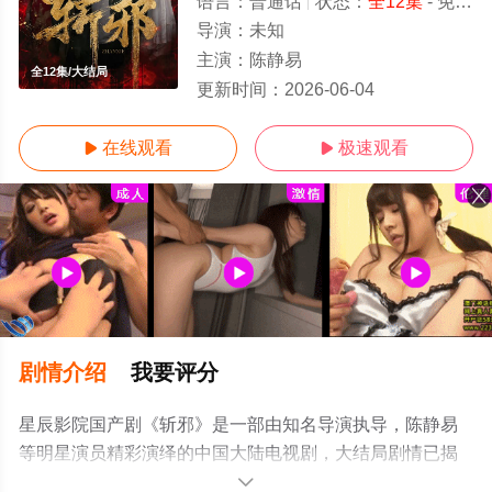
语言：
普通话
状态：
全12集
- 免费在线观看
导演：
未知
主演：
陈静易
全12集/大结局
更新时间：
2026-06-04
在线观看
极速观看


剧情介绍
我要评分
星辰影院国产剧《斩邪》是一部由知名导演执导，陈静易
等明星演员精彩演绎的中国大陆电视剧，大结局剧情已揭
晓（全12集），手机免费观看高清无删减完整版电视剧全
