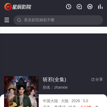






斩邪(全集)
分享

别名：zhanxie
中国大陆
大陆
2026
5.0