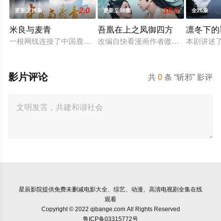
2.0
10.0
更新至15集
更新至08集
全26集
米良与麦青
吾凰在上之凤御四方
凛冬下的
一根网线连接了中国鹿鸣村和英国牛津，麦香通过视频向米良宣
改编自快看漫画作者嗷小泽的独家连
本剧讲述
影片评论
共
0
条 “斩邪” 影评
星辰影院
提供免费未删减电影大全、综艺、动漫、高清电视剧全集在线
观看
Copyright © 2022 qibange.com All Rights Reserved
鲁ICP备03315772号