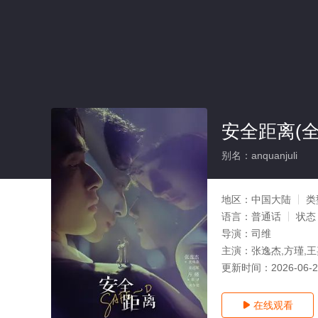
安全距离(全
别名：anquanjuli
地区：
中国大陆
类
语言：
普通话
状态
导演：
司维
主演：
张逸杰,方瑾,
更新时间：
2026-06-
在线观看
