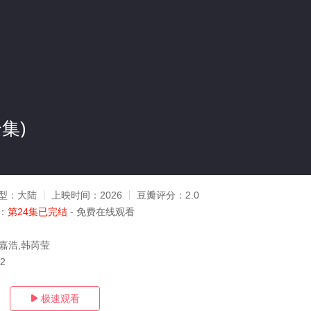
集)
型：
大陆
上映时间：
2026
豆瓣评分：
2.0
：
第24集已完结
- 免费在线观看
王嘉浩,韩芮莹
22
极速观看
