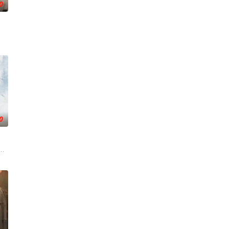
0
民警察的赤
的她被他从死人堆里救出来，蓬头垢面口齿不清。十
10分钟*12集，取景地为云南昆明滇池、海埂大坝等，讲述了两个性格迥异、
0
渴望寻求强国之路。他毅然弃政从商，殚精竭虑，创
逾白，我喜欢你，哲学和生物学意义上的喜欢。”那个夜晚，他脸颊微热，还听
国牛津，麦香通过视频向米良宣告：婚不结了。鹿鸣村开了锅，村民大骂麦香