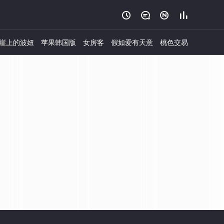




崖上的波妞
苹果韩国版
女房客
假如爱有天意
桃色交易