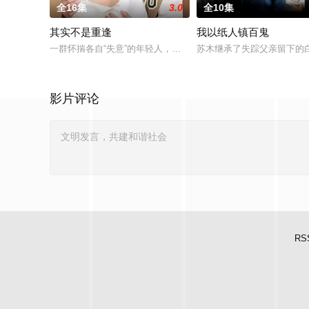
全16集
3.0
全10集
其实不是重逢
我以纸人镇百鬼
一群怀揣各自“失意”的年轻人，在沿海小城南安相遇相知，他们
苏木继承了失踪父亲留下的
影片评论
RS