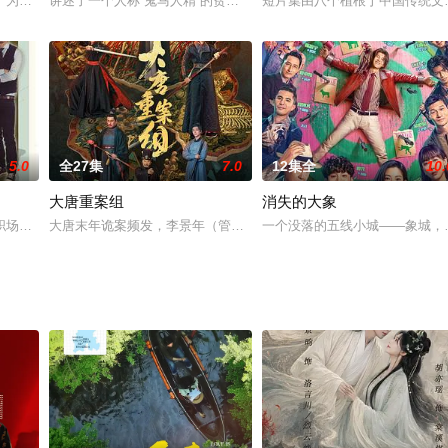
定西县抗日武工队坚持敌后抗战，随时出击神出鬼没，如同一把尖刀插在鬼子心
。为躲避官府缉捕，亡命天涯，知遇“桃之夭夭”的店主桃花，后又救下被抢送
讲述了一个人称“鬼马人精”的贫困山区县委书记以“乌纱帽”作抵押，
短片集由八个植根于中国传统文
5.0
全27集
7.0
12集全
10.
大唐重案组
消失的大象
匪片。乐易玲亲自监制，李惠民担任监制及总导演，查传谊、李文龙担任导演，
职场到第一单业务，体会到了职场的人际关系以及如何做一个销售的基本点以及
大唐末年诡案频发，李景年（管栎饰）和林萧然（袁昊饰）在赶赴长
一个没落的五线小城——象城，