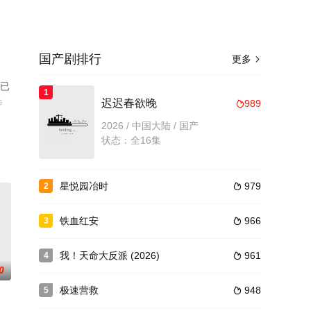
国产剧排行
更多

情已
1
步
迟迟春欲晚
989

2026 / 中国大陆 / 国产
状态：全16集
星悦园冶时
979
2

铁血红安
966
3

我！天命大反派 (2026)
961
4

0
极速营救
948
5
