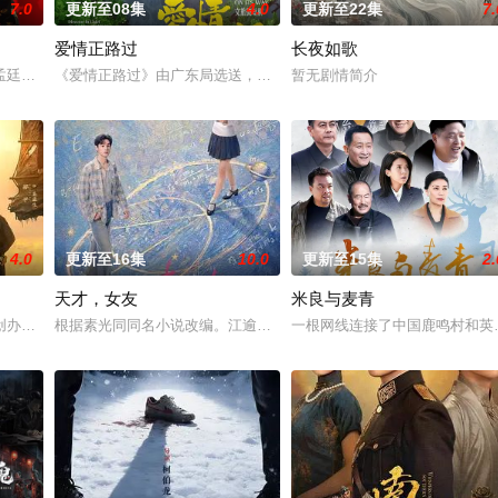
7.0
更新至08集
4.0
更新至22集
7.
爱情正路过
长夜如歌
警用自己 的超凡的智慧与过人的勇气，屡破奇案、勇 擒元凶的故事，展现了人
孟廷辉，大平王朝有史以来个以女子进士科三元及第入翰林院的奇女子。十年前
《爱情正路过》由广东局选送，岭南文化传媒（广东）有限公司出品，
暂无剧情简介
4.0
更新至16集
10.0
更新至15集
2.
天才，女友
米良与麦青
创办大生企业，实业报国的故事。甲午战争后，国家蒙羞，张謇虽高中状元，却
根据素光同同名小说改编。江逾白长大以后，林知夏忽然对他说：“江
一根网线连接了中国鹿鸣村和英