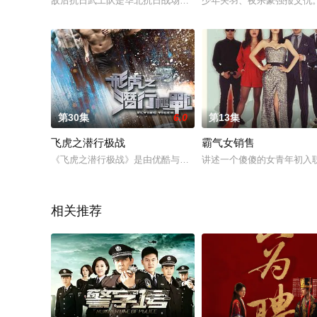
敌后抗日武工队是华北抗日战场上最闪亮的传奇，高风亮领导的
少年关羽、夜杀豪强报父仇
第30集
6.0
第13集
飞虎之潜行极战
霸气女销售
《飞虎之潜行极战》是由优酷与邵氏兄弟国际影业联手打造的警
讲述一个傻傻的女青年初入
相关推荐