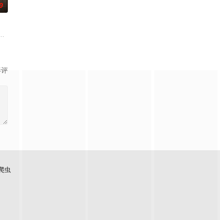
0
动游客。尽管
天阴谋。这纸人身上，竟贴着父亲消失前的绝命符箓
技术的支持下，通过摸排、勘查等传统刑侦手段，接连破获数起重案要案的艰难
奇失窃，戏班主横尸戏台，将冷血少帅许又安与昆曲名伶荣筱楠推向不死不休
影评
爬虫