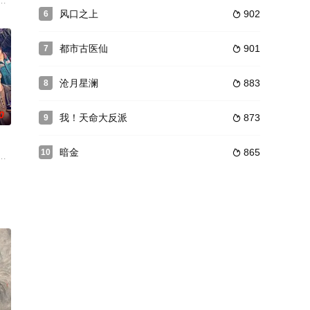
里，让鬼子时时
往宫中的青萝，关公顺从母命，与青萝成婚。关羽与
“敢为天下先”，超常规改变地方贫穷落后处境的故事，生动地诠释了邓小平“发展才
化的独立的故事组成：《小妖怪的夏天》《鹅鹅鹅》《林林》《乡村巴士带走
风口之上
902
6

都市古医仙
901
7

沧月星澜
883
8

0
我！天命大反派
873
9

暗金
865
10

由苗侨伟、黄宗
如何完成一单业务所需注意的基本知识，同时穿插了
安的途中不断侦破奇诡案件。通过层层抽丝剥茧，成功揭露为祸大唐的罪魁祸首
即将迎来一场国际马拉松。