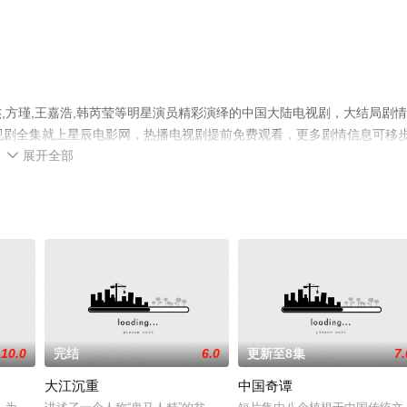
,方瑾,王嘉浩,韩芮莹等明星演员精彩演绎的中国大陆电视剧，大结局剧
视剧全集就上星辰电影网，热播电视剧提前免费观看，更多剧情信息可移
展开全部

10.0
完结
6.0
更新至8集
7.
大江沉重
中国奇谭