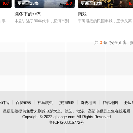
9.0
更新至18集
2.0
更新至13集
8.
凛冬下的罪恶
南戏
决心各展所长创办旅行社。他们以当地的特色人文与美食为引，用真诚与创意打
白事馆，本想低调扎纸维生，却因一具流血的新娘纸人卷入了一场跨越十年的惊
本剧讲述了90年代末，怒河市刑侦支队在无普及监控、无DNA鉴定
军阀混战的民国奉城，玉佛头离
共
0
条 “安全距离” 
S订阅
百度蜘蛛
神马爬虫
搜狗蜘蛛
奇虎地图
谷歌地图
必应
星辰影院
提供免费未删减电影大全、综艺、动漫、高清电视剧全集在线观看
Copyright © 2022 qibange.com All Rights Reserved
鲁ICP备03315772号