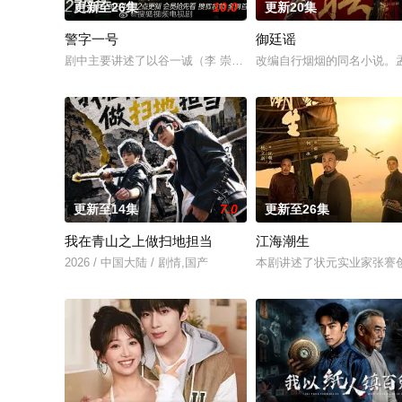
更新至26集
10.0
更新20集
警字一号
御廷谣
剧中主要讲述了以谷一诚（李 崇霄饰演）为代表的冀北市公安刑
改编自行烟烟的同名小说。
更新至14集
7.0
更新至26集
我在青山之上做扫地担当
江海潮生
2026 / 中国大陆 / 剧情,国产
本剧讲述了状元实业家张謇