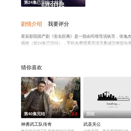
第24集已完结/大结局
剧情介绍
我要评分
星辰影院国产剧《安全距离》是一部由司维导演执导，张逸杰
揭晓（第24集已完结），手机免费观看高清无删减完整版电
至豆瓣电视剧、电视猫或剧情网等平台了解。
猜你喜欢
第40集完结
2.0
完结
神勇武工队传奇
武圣关公