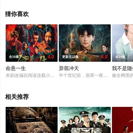
完结），手机免费观看高清无删减完整版电视剧全集就上
星辰电影网，热播电视剧提前免费观看，更多剧情信息可
猜你喜欢
移步至豆瓣电视剧、电视猫或剧情网等平台了解。
4.0
5.0
全16集
更新至22集
全24集
命悬一生
异翡冲天
我不是随
本剧改编自阅读连载小说《一生悬命》，作者、编剧陆春吾。
半个世纪前，翡翠一夜之间出现灵气
被全网黑
相关推荐