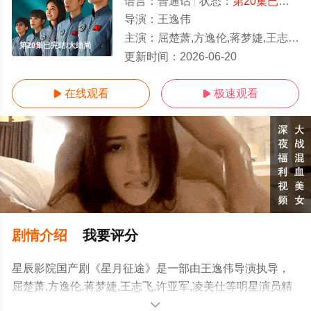
语言：
普通话
状态：
第20集已完结
-
导演：
王逸伟
主演：
屈楚萧,方逸伦,蒋梦婕,王志飞,许亚军,凌美仕
第20集已完结/大结局
更新时间：
2026-06-20
在线观看
极速观看


剧情介绍
我要评分
星辰影院国产剧《星月征途》是一部由王逸伟导演执导，
屈楚萧,方逸伦,蒋梦婕,王志飞,许亚军,凌美仕等明星演员精
彩演绎的中国大陆电视剧，大结局剧情已揭晓（第20集已
