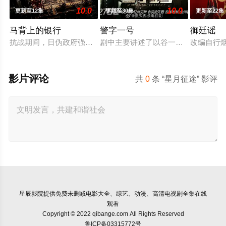
10.0
10.0
更新至12集
更新至30集
更新至22集
马背上的银行
警字一号
御廷谣
抗战期间，日伪政府强行推广、使用由“中国准备银行”发行的伪
剧中主要讲述了以谷一诚（李 崇霄饰
改编自行
影片评论
共
0
条 “星月征途” 影评
星辰影院
提供免费未删减电影大全、综艺、动漫、高清电视剧全集在线
观看
Copyright © 2022 qibange.com All Rights Reserved
鲁ICP备03315772号