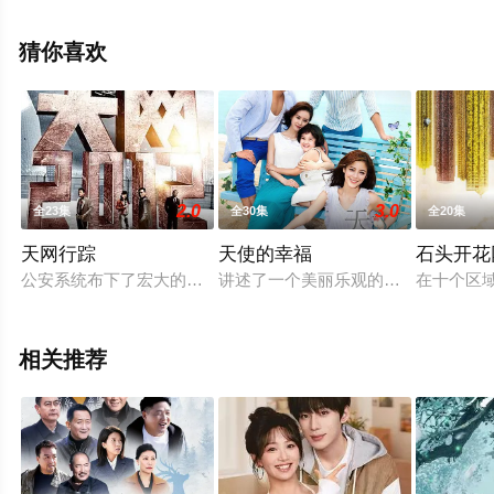
机免费观看高清无删减完整版电视剧全集就上星辰电影
网，热播电视剧提前免费观看，更多剧情信息可移步至豆
猜你喜欢
瓣电视剧、电视猫或剧情网等平台了解。
2.0
3.0
全23集
全30集
全20集
天网行踪
天使的幸福
石头开花
公安系统布下了宏大的天罗地网般的监控系统——“天网”工程。
讲述了一个美丽乐观的单身妈妈李晓
在十个区
相关推荐