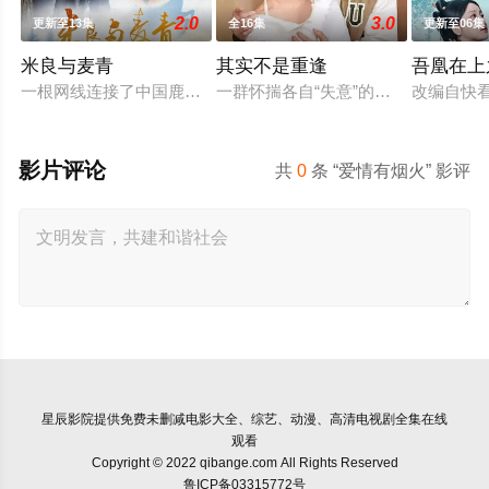
2.0
3.0
更新至13集
全16集
更新至06集
米良与麦青
其实不是重逢
吾凰在上
一根网线连接了中国鹿鸣村和英国牛津，麦香通过视频向米良宣
一群怀揣各自“失意”的年轻人，在
改编自快
影片评论
共
0
条 “爱情有烟火” 影评
星辰影院
提供免费未删减电影大全、综艺、动漫、高清电视剧全集在线
观看
Copyright © 2022 qibange.com All Rights Reserved
鲁ICP备03315772号