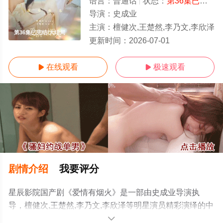
语言：
普通话
状态：
第36集已完结
-
导演：
史成业
主演：
檀健次,王楚然,李乃文,李欣泽
第36集已完结/大结局
更新时间：
2026-07-01
在线观看
极速观看


剧情介绍
我要评分
星辰影院国产剧《爱情有烟火》是一部由史成业导演执
导，檀健次,王楚然,李乃文,李欣泽等明星演员精彩演绎的中
国大陆电视剧，大结局剧情已揭晓（第36集已完结），手
