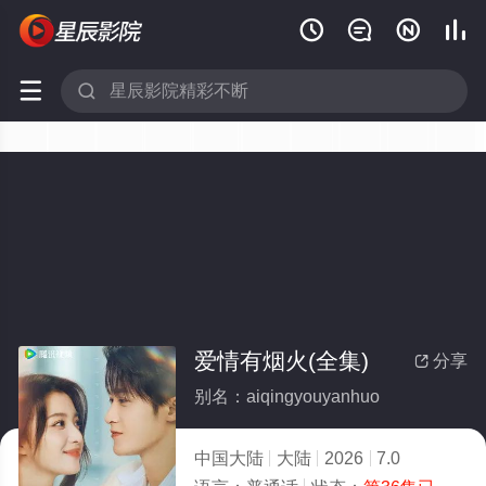






爱情有烟火(全集)
分享

别名：aiqingyouyanhuo
中国大陆
大陆
2026
7.0