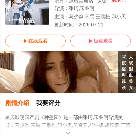
语言：
汉语普通话
状态：
第34集已完结
导演：
张珂,宋业明
主演：
马少骅,宋禹,王劲松,印小天,吴京安,郑业成,胡耘豪,王茜华,丁勇岱,吴其江,齐千郡,张月,瑛子,熊睿玲
1-36全集/大结局
更新时间：
2026-07-21
在线观看
极速观看


剧情介绍
我要评分
星辰影院国产剧《种墨园》是一部由张珂,宋业明导演执
导，马少骅,宋禹,王劲松,印小天,吴京安,郑业成,胡耘豪,王茜
华,丁勇岱,吴其江,齐千郡,张月,瑛子,熊睿玲等明星演员精彩
