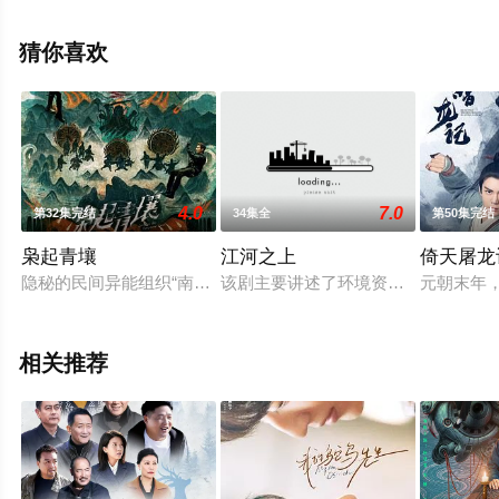
演绎的中国大陆电视剧，大结局剧情已揭晓（1-36全
集），手机免费观看高清无删减完整版电视剧全集就上星
猜你喜欢
辰电影网，热播电视剧提前免费观看，更多剧情信息可移
步至豆瓣电视剧、电视猫或剧情网等平台了解。
4.0
7.0
第32集完结
34集全
第50集完结
枭起青壤
江河之上
倚天屠龙记
隐秘的民间异能组织“南山猎人”中疯刀聂九罗与阳光正直、忍辱
该剧主要讲述了环境资源法官罗远、
元朝末年
相关推荐