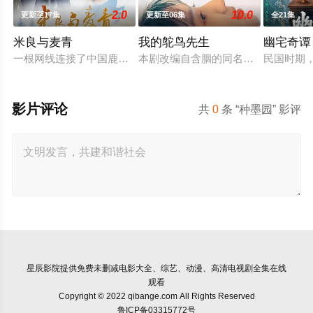
2.0
10.0
更新至17集
更新至06集
全21集
米良与麦青
我的鸵鸟先生
幽宅奇谭
一根网线连接了中国鹿鸣村和英国牛津，麦香通过视频向米良宣
本剧改编自含胭的同名小说，讲述了邻
民国时期
影片评论
共
0
条 “种墨园” 影评
星辰影院
提供免费未删减电影大全、综艺、动漫、高清电视剧全集在线
观看
Copyright © 2022 qibange.com All Rights Reserved
鲁ICP备03315772号