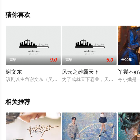
电视剧全集就上星辰电影网，热播电视剧提前免费观看，
更多剧情信息可移步至豆瓣电视剧、电视猫或剧情网等平
猜你喜欢
台了解。
9.0
5.0
完结
完结
全20集
谢文东
风云之雄霸天下
丫鬟不好
该剧以主角谢文东（吴建国饰）的人生际遇还原了一个黑帮老大
为了成就天下霸业，天下会帮主雄霸（
夸小娥是
相关推荐