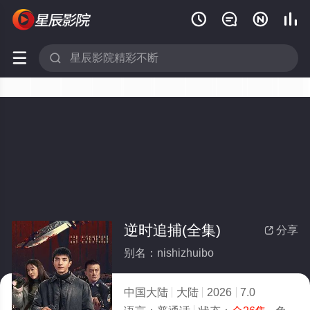






逆时追捕(全集)
分享

别名：nishizhuibo
中国大陆
大陆
2026
7.0