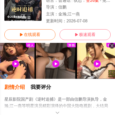
语言：
普通话
状态：
全26集
- 免费在线观看
导演：
信鹏
主演：
金瀚,江一燕
全26集/大结局
更新时间：
2026-07-08
在线观看
极速观看


剧情介绍
我要评分
星辰影院国产剧《逆时追捕》是一部由信鹏导演执导，金
瀚,江一燕等明星演员精彩演绎的中国大陆电视剧，大结局
剧情已揭晓（全26集），手机免费观看高清无删减完整版
