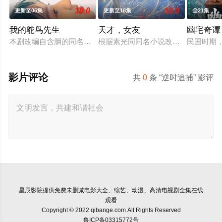
10.0
10.0
更新至06集
更新至18集
全21集
我的鸵鸟先生
天才，女友
幽宅奇谭
本剧改编自含胭的同名小说，讲述了邻家女孩庞倩（苏晓彤 饰）
根据素光同同名小说改编。江逾白长
民国时期
影片评论
共
0
条 “逆时追捕” 影评
星辰影院
提供免费未删减电影大全、综艺、动漫、高清电视剧全集在线
观看
Copyright © 2022 qibange.com All Rights Reserved
鲁ICP备03315772号