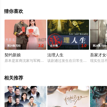
高清无删减完整版电视剧全集就上星辰电影网，热播电视
剧提前免费观看，更多剧情信息可移步至豆瓣电视剧、电
猜你喜欢
视猫或剧情网等平台了解。
3.0
1.0
第24集完结
全20集
第24集完结
契约新娘
法理人生
吾家才女
原本是富商沈家与军阀聂家联姻的喜日，大小姐沈青夏（牛欣欣
该剧通过发生在日常生活中的案例，
现实生活不
相关推荐