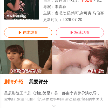
语言：
普通话
状态：
全32集
- 免费在线观看
导演：
李青蓉
主演：
虞书欣,陈靖可,谢可寅,马伯骞
全32集/大结局
更新时间：
2026-07-20
在线观看
极速观看


剧情介绍
我要评分
星辰影院国产剧《灿如繁星》是一部由李青蓉导演执导，
虞书欣,陈靖可,谢可寅,马伯骞等明星演员精彩演绎的中国大
陆电视剧，大结局剧情已揭晓（全32集），手机免费观看
