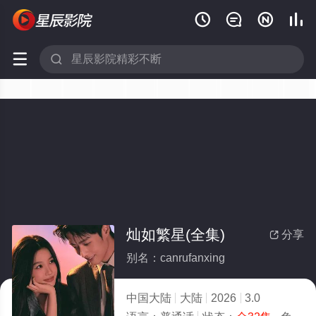






灿如繁星(全集)
分享

别名：canrufanxing
中国大陆
大陆
2026
3.0