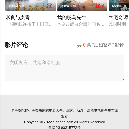
2.0
10.0
更新至17集
更新至06集
全21集
米良与麦青
我的鸵鸟先生
幽宅奇谭
一根网线连接了中国鹿鸣村和英国牛津，麦香通过视频向米良宣
本剧改编自含胭的同名小说，讲述了邻
民国时期
影片评论
共
0
条 “灿如繁星” 影评
星辰影院
提供免费未删减电影大全、综艺、动漫、高清电视剧全集在线
观看
Copyright © 2022 qibange.com All Rights Reserved
鲁ICP备03315772号