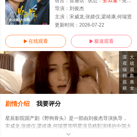
语言：
普通话
状态：
全32集
- 免费在线观看
导演：
刘俊杰
主演：
宋威龙,张婧仪,梁靖康,何瑞贤
全32集/大结局
更新时间：
2026-07-22
在线观看
极速观看


剧情介绍
我要评分
星辰影院国产剧《野狗骨头》是一部由刘俊杰导演执导，
宋威龙,张婧仪,梁靖康,何瑞贤等明星演员精彩演绎的中国大
陆电视剧，大结局剧情已揭晓（全32集），手机免费观看
