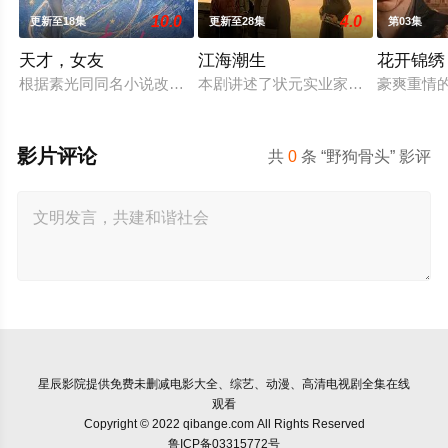
10.0
4.0
更新至18集
更新至28集
第03集
天才，女友
江海潮生
花开锦绣
根据素光同同名小说改编。江逾白长大以后，林知夏忽然对他说：
本剧讲述了状元实业家张謇创办大生
豪爽重情
影片评论
共
0
条 “野狗骨头” 影评
星辰影院
提供免费未删减电影大全、综艺、动漫、高清电视剧全集在线
观看
Copyright © 2022 qibange.com All Rights Reserved
鲁ICP备03315772号