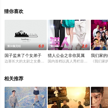
高清无删减完整版电视剧全集就上星辰电影网，热播电视
剧提前免费观看，更多剧情信息可移步至豆瓣电视剧、电
猜你喜欢
视猫或剧情网等平台了解。
6.0
2.0
第30集完结
第11集
全36集
国子监来了个女弟子
猎人公会之非你莫属
我们家的
边塞长大的太尉之女桑祈为了完成哥哥遗志，因一场荷包之约，
国内首档以真人秀栏目为发想，网台
《我们家
相关推荐