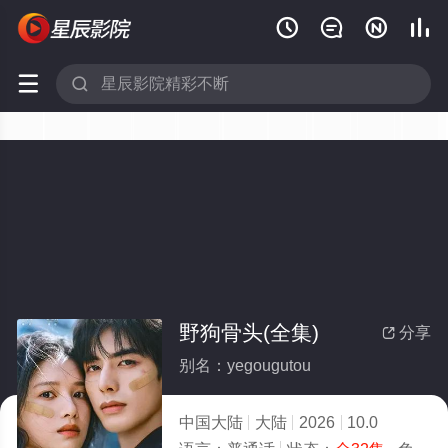






野狗骨头(全集)
分享

别名：yegougutou
中国大陆
大陆
2026
10.0