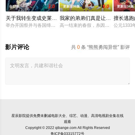
1.0
9.0
全17集
更新至06集
更新至04集
关于我转生变成史莱姆这档事第四季
我家的弟弟们真是让您费心了
擅长逃跑
举办开国祭并与各国缔结邦交的魔国联邦，开始朝着实现人类与
高一结束的春假，糸因为母亲再婚而搬
公元13
影片评论
共
0
条 “熊熊勇闯异世” 影评
星辰影院
提供免费未删减电影大全、综艺、动漫、高清电视剧全集在线
观看
Copyright © 2022 qibange.com All Rights Reserved
鲁ICP备03315772号