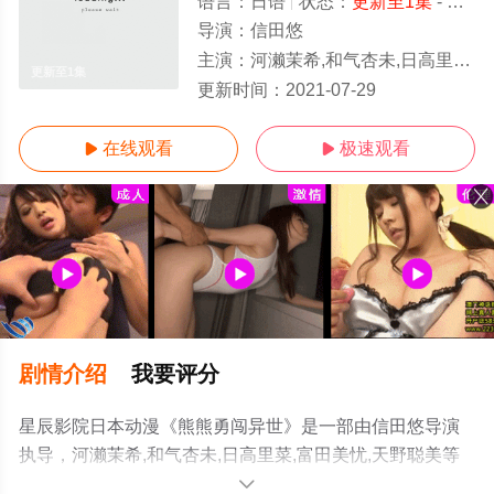
语言：
日语
状态：
更新至1集
- 免费在线观看
导演：
信田悠
主演：
河濑茉希,和气杏未,日高里菜,富田美忧,天野聪美
更新至1集
更新时间：
2021-07-29
在线观看
极速观看


剧情介绍
我要评分
星辰影院日本动漫《熊熊勇闯异世》是一部由信田悠导演
执导，河濑茉希,和气杏未,日高里菜,富田美忧,天野聪美等
明星演员精彩演绎的日本动漫，手机免费观看高清无删减
