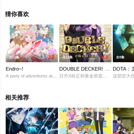
完整版动漫全集就上星辰电影网，更多剧情信息可移步至
豆瓣动漫、电视猫或剧情网等平台了解。
猜你喜欢
3.0
6.0
全12集
全13集
全8集
Endro~!
DOUBLE DECKER! 道格&西里尔
DOTA：
A party of adventures attempt to defeat a demon lord. They fail, ac
日升X桂正和黄金班底制作！回溯到《
这部宏大
相关推荐