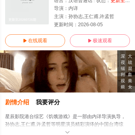
语言：
汉语普通话
状态：
更新至20260726期
导演：
内详
主演：
孙协志,王仁甫,许孟哲
更新至20260726期
更新时间：
2026-08-05
在线观看
极速观看


剧情介绍
我要评分
星辰影院港台综艺《饥饿游戏》是一部由内详导演执导，
孙协志,王仁甫,许孟哲等明星演员精彩演绎的中国台湾综
艺，手机免费观看高清无删减完整版综艺节目就上星辰电
