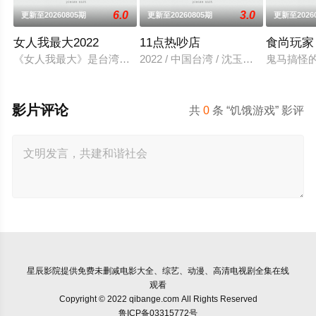
6.0
3.0
更新至20260805期
更新至20260805期
更新至2026
女人我最大2022
11点热吵店
食尚玩家
《女人我最大》是台湾一个女性类的电视娱乐节目，讨论各种女
2022 / 中国台湾 / 沈玉琳,殷悦
鬼马搞怪
影片评论
共
0
条 “饥饿游戏” 影评
星辰影院
提供免费未删减电影大全、综艺、动漫、高清电视剧全集在线
观看
Copyright © 2022 qibange.com All Rights Reserved
鲁ICP备03315772号