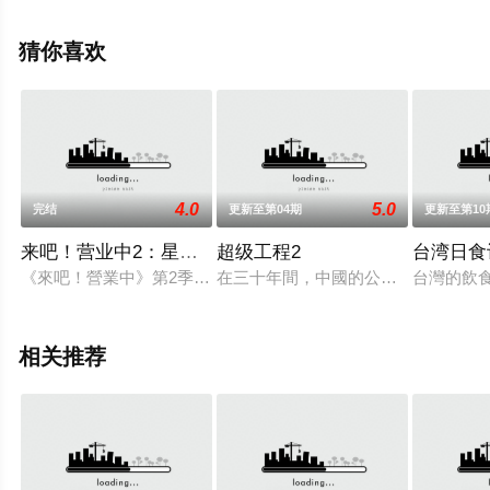
影网，更多剧情信息可移步至豆瓣综艺、电视猫或剧情网
等平台了解。
猜你喜欢
4.0
5.0
完结
更新至第04期
更新至第10
来吧！营业中2：星之沙龙
超级工程2
台湾日食
《來吧！營業中》第2季大改版，營業方向從餐廳轉換為美髮沙
在三十年間，中國的公路里程增加了
台灣的飲
相关推荐