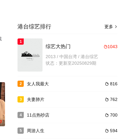
港台综艺排行
更多

减
1
综艺大热门
1043

2013 / 中国台湾 / 港台综艺
状态：更新至20250829期
女人我最大
816
2

夫妻肺片
762
3

11点热吵店
700
4

0
周游人生
594
5
