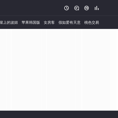




崖上的波妞
苹果韩国版
女房客
假如爱有天意
桃色交易