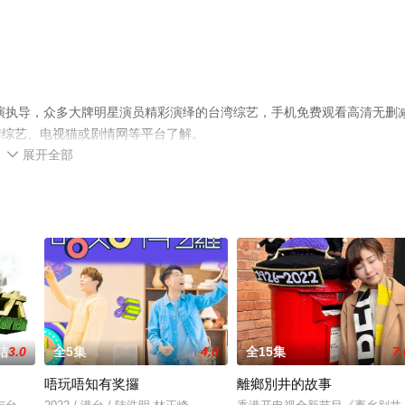
导演执导，众多大牌明星演员精彩演绎的台湾综艺，手机免费观看高清无删
瓣综艺、电视猫或剧情网等平台了解。
展开全部

结
3.0
全5集
4.0
全15集
7.
唔玩唔知有奖攞
離鄉別井的故事