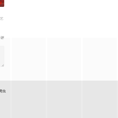
0
值」。主持江美
秀文、何啟華，以及導演吳煒倫，揭露電影拍攝秘辛
「駕期」，顯現私下的真摯互動。黎耀祥、蕭正楠、曹永廉於十多年前因劇集《
综艺
影评
爬虫