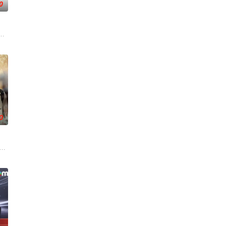
0
流行趋势，对这
游方式，带你游遍世界各地！不管是奢侈豪华团或讲求经济的自助行，玩家们的
以下連結訂閱，精采影音不漏接！https://goo.gl/tFFawX史上最"靠夭"
0
相關的特別話題
北美、澳洲等地，還有TVB多位藝員「蒙面」出
，明明很愛對方，卻會為了生活瑣碎事而生氣；男人覺得女人無理取鬧，女人又
023頒獎禮獲「最佳男主持」，得獎感言是「不要因他人對自己的想像，限制自