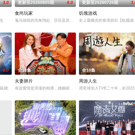
3.0
更新至20260805期
8.0
更新至20260726期
3.
食尚玩家
饥饿游戏
性感兴趣的话题——从头到脚，从里到外，从身体到心灵。本书根据中国大陆的
殷悦
鬼马搞怪的浩角翔起、莎莎及其他主持人，以轻松有趣、非一般的旅
史上最餓劣的食境節目【飢餓遊戲】點選
8.0
全10集
1.0
全10集
10.
夫妻肺片
周游人生
權、許文軒、王鎮泉等娛樂主播，分享新近工作企劃，談論電影、電視、演唱會
，延續前三季的成功，再次為歌唱愛好者築建逐夢舞台。本季更將招募版圖擴展至
有說愛情是浪漫的相遇，婚姻卻是漫長的求生。每對夫妻或都經歷過
周奕瑋加入TVB二十年，於2