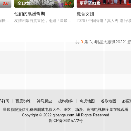
3.0
全10集
2.0
更新至01集
2.
他们的澳洲驾期
魔音女团
定心得，大家也希望尋找最高「性價比」的吃喝玩樂地點，獲得滿滿的「情緒價
同廣大觀眾突發慶春宵！今次請來賀歲大作《夜王》的最強卡士——黃子華、鄭
友情相聚自駕冒險，兩組「星級」好友分別開展難能可貴的澳洲公路
2026 / 中国香港 / 真人秀,港台
共
0
条 “小明星大跟班2022” 
S订阅
百度蜘蛛
神马爬虫
搜狗蜘蛛
奇虎地图
谷歌地图
必应
星辰影院
提供免费未删减电影大全、综艺、动漫、高清电视剧全集在线观看
Copyright © 2022 qibange.com All Rights Reserved
鲁ICP备03315772号