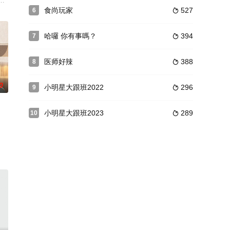
D台首播，2014年7月20日起于三
故事》，将于下周一（10日）逢星期一至五晚上9时播映。节目由简淑儿（Jes
食尚玩家
527
6

哈囉 你有事嗎？
394
7

医师好辣
388
8

0
小明星大跟班2022
296
9

小明星大跟班2023
289
10

猶未盡，於是約上「新鮮熱辣」的金像
目，每期节目请来访问一位娱乐明星，或者商政名人，以心灵独白的形式，讲述