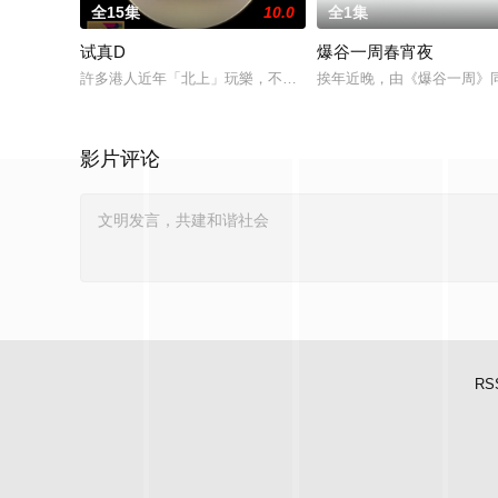
全15集
10.0
全1集
试真D
爆谷一周春宵夜
許多港人近年「北上」玩樂，不論食、買、玩、住，想必已有一
挨年近晚，由《爆谷一周》
影片评论
RS