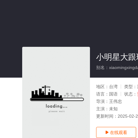
小明星大跟班
别名：xiaomingxingd
地区：
台湾
类型：
语言：
国语
状态：
导演：
王伟忠
主演：
未知
更新时间：
2025-02-
在线观看
