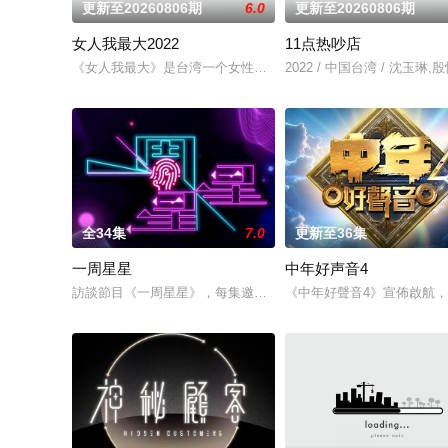
更新至20260806期
6.0
更新至20260806期
女人我最大2022
11点热吵店
《女人我最大》是台湾一个女性类的电视娱乐节目，讨论各种女
2022 / 中国台湾 / 沈玉琳,
全34集
7.0
更新至36集
一周星星
中年好声音4
訪談節目《一周星星》，每集邀請星級藝人、界別名人，與區永
《中年好聲音4》宣佈啟航