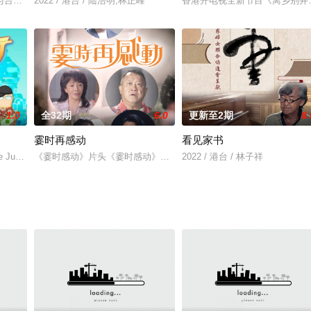
台湾电视公司联合监制及首播的外景节目，2014年7月19日起于台视主频、台视H
2022 / 港台 / 陆浩明,林正峰
香港开电视全新节目《离乡别井的
1.0
全32期
6.0
更新至2期
8.
霎时再感动
看见家书
Joe Junior三位貪玩的人氣「小生」，兩年前同遊土耳其、西班牙、葡萄牙意
《霎时感动》片头《霎时感动》是香港TVB制作的全新励志式感人节
2022 / 港台 / 林子祥