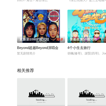
2023 / 港台 / 港台综艺
《综艺玩很大》是三立电视与
更新至1080P期完结
10.0
更新至第10期完结
Beyond超越Beyond演唱会
4个小生去旅行
暂无剧情简介
胡楓(修哥)、謝賢(四哥)、
相关推荐