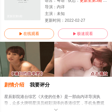
语言：
粤语
状态：
更新至第5期
- 免费在线观看
导演：
内详
主演：
未知
更新至第5期
更新时间：
2022-02-27
在线观看
极速观看


剧情介绍
我要评分
星辰影院港台综艺《大使的任务》是一部由内详导演执
导，众多大牌明星演员精彩演绎的香港综艺，手机免费观
看高清无删减完整版综艺节目就上星辰电影网，更多剧情
