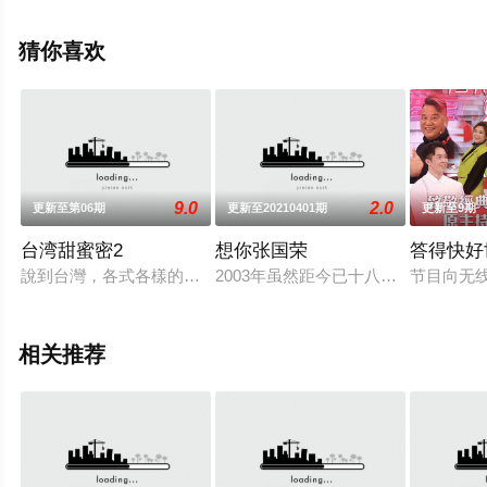
信息可移步至豆瓣综艺、电视猫或剧情网等平台了解。
猜你喜欢
9.0
2.0
更新至第06期
更新至20210401期
更新至9期
台湾甜蜜密2
想你张国荣
答得快好
說到台灣，各式各樣的美點滋味餐單，立刻會湧上心頭，而最讓
2003年虽然距今已十八年，但不少
节目向无
相关推荐