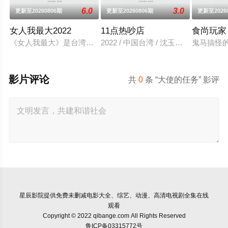
6.0
3.0
更新至20260806期
更新至20260806期
更新至2026
女人我最大2022
11点热吵店
食尚玩家
《女人我最大》是台湾一个女性类的电视娱乐节目，讨论各种女
2022 / 中国台湾 / 沈玉琳,殷悦
鬼马搞怪
影片评论
共
0
条 “大使的任务” 影评
星辰影院
提供免费未删减电影大全、综艺、动漫、高清电视剧全集在线
观看
Copyright © 2022 qibange.com All Rights Reserved
鲁ICP备03315772号